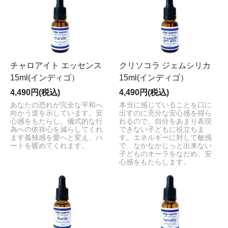
チャロアイト エッセンス
クリソコラ ジェムシリカ
15ml(インディゴ）
15ml(インディゴ）
4,490円(税込)
4,490円(税込)
あなたの恐れが完全な平和へ
本当に感じていることを口に
向かう道を示しています。安
出すのに充分な安心感を得ら
心感をもたらし、儀式的な行
れるので、自分をあまり表現
為への依存心を減らしてくれ
できない子どもに役立ちま
ます孤独感を愛へと変え、ハ
す。エネルギーに対して敏感
ートを暖めてくれます。
で、なかなかじっと出来ない
子どものオーラをなだめ、安
心感をもたらします。