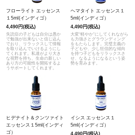
フローライト エッセンス
ヘマタイト エッセンス１
１5ml(インディゴ）
5ml(インディゴ）
4,490円(税込)
4,490円(税込)
失読症の子どもは自分は愚か
大変“軽やか”にしてくれながら
で勉強が出来ないと信じ込ん
も力強さとグラウンディング
でおり、リラックスして情報
をもたらします。完璧主義の
を取り込んでいけるようにし
子どもや、少し狂信的な傾向
てくれます。私達がより大き
を持つ子どもをリラックスさ
な視野を持ち、生命の新しい
せ、なるようになるという姿
あり方の可能性を開拓するよ
勢を育みます。
うサポートしてくれます。
ヒデナイト＆クンツァイト
イシス エッセンス１
エッセンス１5ml(インディ
5ml(インディゴ）
ゴ）
4,490円(税込)