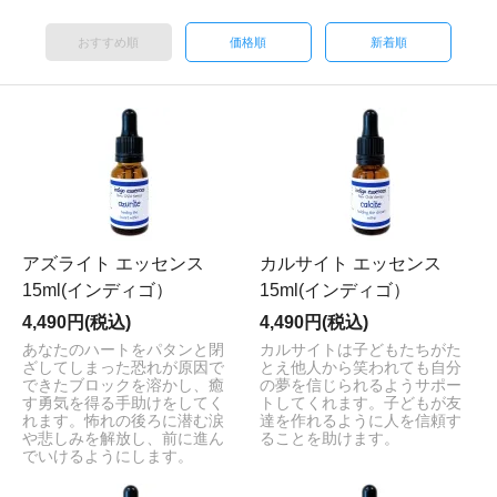
おすすめ順
価格順
新着順
アズライト エッセンス
カルサイト エッセンス
15ml(インディゴ）
15ml(インディゴ）
4,490円(税込)
4,490円(税込)
あなたのハートをパタンと閉
カルサイトは子どもたちがた
ざしてしまった恐れが原因で
とえ他人から笑われても自分
できたブロックを溶かし、癒
の夢を信じられるようサポー
す勇気を得る手助けをしてく
トしてくれます。子どもが友
れます。怖れの後ろに潜む涙
達を作れるように人を信頼す
や悲しみを解放し、前に進ん
ることを助けます。
でいけるようにします。