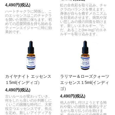
4,490円(税込)
虹の全色彩を取り込み、チャ
クラのバランスを整えます。
ハートチャクラに関係し、こ
身体が自らを癒すメカニズム
のエッセンスはこのチャクラ
を目覚めさせます。病気や深
を開いた状態に保ちます。初
い悲しみの後の回復を助けま
めての恋愛関係を持ち始める
す。新しいエネルギー、“た
ティーンエイジャーに特に効
だ、あること(be-ing)”のエネ
果的です。
ルギーを取り込みます。
カイヤナイト エッセンス
ラリマー＆ローズクォーツ
１5ml(インディゴ）
エッセンス１5ml(インディ
ゴ）
4,490円(税込)
4,490円(税込)
古いルールが変わっていき、
何をしたら良いのか判断しに
他人が押し付けようとする怖
くいこの困難な時代に、大変
れや疑いの感情を敏感な子ど
役立つエッセンスです。焦点
もから取り払うのを助けま
を定め、新しいアイディアを
す。自分のすべての側面を愛