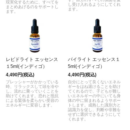
現実化するために、すべてを
し受け入れるようにしてくれ
まとめあげるのをサポートし
ます。
ます。
レピドライト エッセンス
パイライト エッセンス１
１5ml(インディゴ）
5ml(インディゴ）
4,490円(税込)
4,490円(税込)
プレッシャーがかかっている
自分にとって良くないエネル
時、リラックスして頭を冷や
ギーをはね退けることを助け
し、流れに乗っていくことを
てくれるので、子どもが難し
助けてくれます。恐れと抵抗
いエネルギーの中にいても身
による緊張を柔らかい受容の
体の中に留まれるようサポー
エネルギーに変容します。
トします。成熟した識別力と
認識力を促し、判断や非難を
せずに選択できるようにして
くれます。