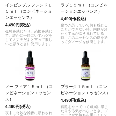
インビジブル フレンド１
ラブ１５ｍｌ （コンビネ
５ｍｌ （コンビネーショ
ーションエッセンス）
ンエッセンス）
4,490円(税込)
4,490円(税込)
傷つき怒っていて何も感じる
ことができない時、内側が冷
孤独を感じたり、恐怖を感じ
たくて嵐が吹き荒れている
て、誰かに一緒にいてハグを
時、このエッセンスの愛を送
して大丈夫だよと言って欲し
ってダメージを修復します。
いと思うときに使用します。
ノー フィア１５ｍｌ （コ
プラーク１５ｍｌ （コン
ンビネーションエッセン
ビネーションエッセンス）
ス）
4,490円(税込)
4,490円(税込)
宿題をやっていて退屈に感じ
たりやる気が出ないとき、プ
夜中に奇妙な雑音に煩わされ
ラークが気持ちを明るくして