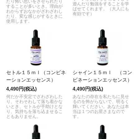
たり怖い思いをさせられたり
遊んだり勉強をすることを学
することが多いとき。理由が
ばせてくれます。（大人にも
わからずおなかがざわざわし
有効です）
たり、変な感じがするときに
使用します。
セトル１５ｍｌ（コンビネ
シャイン１５ｍｌ （コン
ーションエッセンス）
ビネーションエッセンス）
4,490円(税込)
4,490円(税込)
何だか不安定でざわざわした
あなたの存在を私たちに見せ
り、そわそわして落ち着かな
るのを怖がらないで、明るく
いとき、セトルが手助けとな
輝いてください。あなたは本
り、気持ちを落ち込ませるこ
当は１つのお星さまなので
ともありません。
す。