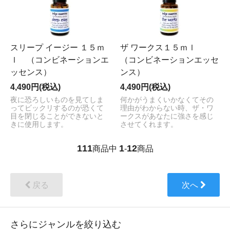
スリープ イージー １５ｍ
ザ ワークス１５ｍｌ
ｌ （コンビネーションエ
（コンビネーションエッセ
ッセンス）
ンス）
4,490円(税込)
4,490円(税込)
夜に恐ろしいものを見てしま
何かがうまくいかなくてその
ってビックリするのが恐くて
理由がわからない時、ザ・ワ
目を閉じることができないと
ークスがあなたに強さを感じ
きに使用します。
させてくれます。
111
1
12
商品中
-
商品
戻る
次へ
さらにジャンルを絞り込む