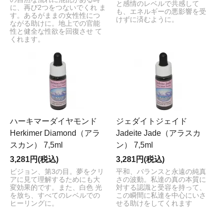
と感情のレベルで共感して
に、再び2つをつないでくれ ま
も、エネルギーの悪影響を受
す。あるがままの女性性につ
けずに済むように。
ながる助けに。地上での官能
性と健全な性欲を回復させ て
くれます。
ハーキマーダイヤモンド
ジェダイトジェイド
Herkimer Diamond（アラ
Jadeite Jade（アラスカ
スカン） 7,5ml
ン） 7,5ml
3,281円(税込)
3,281円(税込)
ビジョン、第3の目。夢をクリ
平和、バランスと永遠の純真
アに見て理解するためにも大
さの波動。私達の真の本質に
変効果的です。また、白色 光
対する認識と受容を持って、
を放ち、すべてのレベルでの
この瞬間に私達を中心にいさ
ヒーリングに。
せる助けをしてくれます