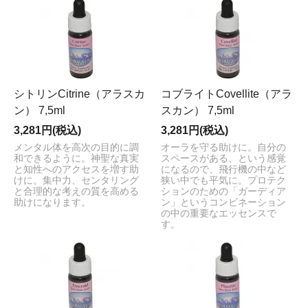
シトリンCitrine（アラスカ
コブライトCovellite（アラ
ン） 7,5ml
スカン） 7,5ml
3,281円(税込)
3,281円(税込)
メンタル体を高次の目的に調
オーラを守る助けに。自分の
和できるように。神聖な真実
スペースがある、という感覚
と知性へのアクセスを増す助
になるので、飛行機の中など
けに。集中力、センタリング
狭い中でも平気に。プロテク
と合理的な考えの質を高める
ションのための「ガーディア
助けになります。
ン」というコンビネーション
の中の重要なエッセンスで
す。