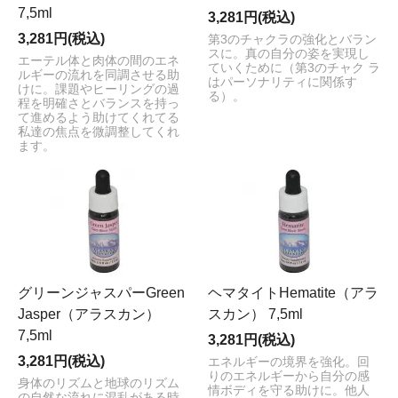
7,5ml
3,281円(税込)
3,281円(税込)
第3のチャクラの強化とバラン
スに。真の自分の姿を実現し
エーテル体と肉体の間のエネ
ていくために（第3のチャク ラ
ルギーの流れを同調させる助
はパーソナリティに関係す
けに。課題やヒーリングの過
る）。
程を明確さとバランスを持っ
て進めるよう助けてくれてる
私達の焦点を微調整してくれ
ます。
グリーンジャスパーGreen
ヘマタイトHematite（アラ
Jasper（アラスカン）
スカン） 7,5ml
7,5ml
3,281円(税込)
3,281円(税込)
エネルギーの境界を強化。回
りのエネルギーから自分の感
身体のリズムと地球のリズム
情ボディを守る助けに。他人
の自然な流れに混乱がある時