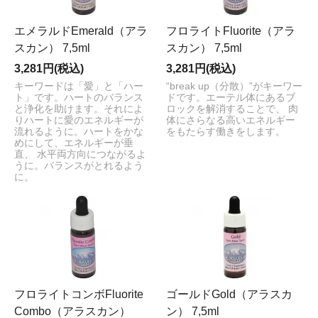
エメラルドEmerald（アラ
フロライトFluorite（アラ
スカン） 7,5ml
スカン） 7,5ml
3,281円(税込)
3,281円(税込)
キーワードは「愛」と「ハー
“break up（分散）”がキーワー
ト」です。ハートのバランス
ドです。エーテル体にあるブ
と浄化を助けます。それによ
ロックを解消することで、 肉
りハートに愛のエネルギーが
体にさらなる高いエネルギー
流れるように。ハートをかな
をもたらす働きをします。
めにして、エネルギーが垂
直、 水平両方向につながるよ
うに。バランスがとれるよう
に。
フロライトコンボFluorite
ゴールドGold（アラスカ
Combo（アラスカン）
ン） 7,5ml