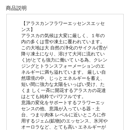
商品説明
【アラスカンフラワーエッセンスエッセ
ンス】
アラスカの気候は大変に厳しく、１年の
内の多くは雪や凍土に覆われています。
この大地は大 自然の浄化のサイクル(雪が
降り凍土になり、溶けて大河に流れてい
く)がとても強力に働いて いる為、クレン
ジングとトランスフォーメーションのエ
ネルギーに満ち溢れています。 厳しい自
然環境の中、じっとエネルギーを蓄え、
短い間に強力な太陽をいっぱい受け、た
くま しく一斉に開花するアラスカの花達
はとても純粋でパワフルです。
意識の変化をサポートするフラワーエッ
センスの他、意識が入っている器・土
台、つまり肉体 レベルに近いところに作
用するジェム(鉱物)のエッセンス、氷河や
オーロラなど、とても高い エネルギーが