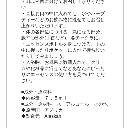
・1日3-4回に分けてお召し上がりくださ
い
・直接お口の中に入れても、水やハーブ
ティーなどのお飲み物に混ぜてもお召し
上がりいただけます。
・体の各部位につける。気になる部分、
脈打つ部分(手首など)、各チャクラに。
・エッセンスボトルを身につける。手の
中に握ったりポケットに入れて持ち歩い
たりしてみましょう。
・入浴時、お風呂に数滴入れて、クリー
ムや化粧品に混ぜてなどあなたにぴった
りのエッセンスの使い方を見つけてくだ
さい。
■成分・原材料
◆内容量：７，５ｍｌ
■成分・原材料 水、アルコール、その他
◆原産国 アメリカ
◆製造元 Alaskan