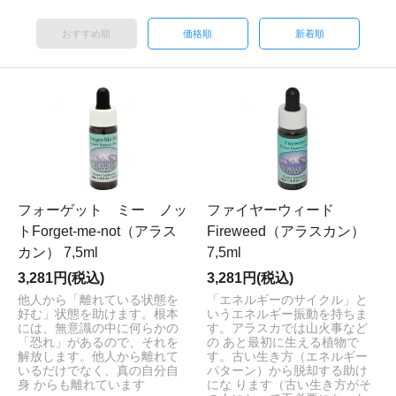
おすすめ順
価格順
新着順
フォーゲット ミー ノッ
ファイヤーウィード
トForget-me-not（アラス
Fireweed（アラスカン）
カン） 7,5ml
7,5ml
3,281円(税込)
3,281円(税込)
他人から「離れている状態を
「エネルギーのサイクル」と
好む」状態を助けます。根本
いうエネルギー振動を持ちま
には、無意識の中に何らかの
す。アラスカでは山火事など
「恐れ」があるので、それを
の あと最初に生える植物で
解放します。他人から離れて
す。古い生き方（エネルギー
いるだけでなく、真の自分自
パターン）から脱却する助け
身 からも離れています
にな ります（古い生き方がそ