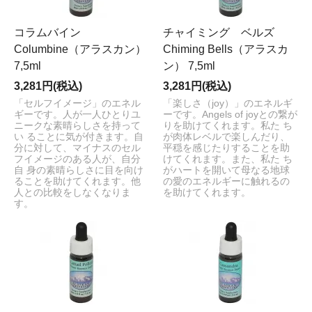
コラムバイン
チャイミング ベルズ
Columbine（アラスカン）
Chiming Bells（アラスカ
7,5ml
ン） 7,5ml
3,281円(税込)
3,281円(税込)
「セルフイメージ」のエネル
「楽しさ（joy）」のエネルギ
ギーです。人が一人ひとりユ
ーです。Angels of joyとの繋が
ニークな素晴らしさを持って
りを助けてくれます。私た ち
い ることに気が付きます。自
が肉体レベルで楽しんだり、
分に対して、マイナスのセル
平穏を感じたりすることを助
フイメージのある人が、自分
けてくれます。また、私た ち
自 身の素晴らしさに目を向け
がハートを開いて母なる地球
ることを助けてくれます。他
の愛のエネルギーに触れるの
人との比較をしなくなりま
を助けてくれます。
す。