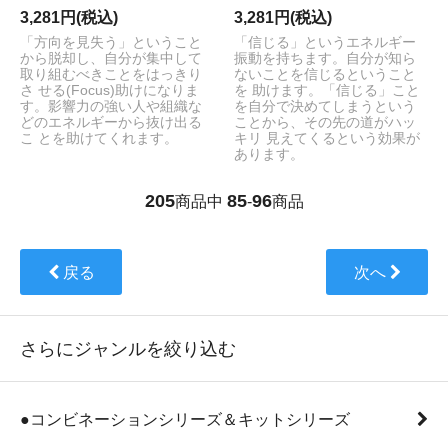
3,281円(税込)
3,281円(税込)
「方向を見失う」ということ
「信じる」というエネルギー
から脱却し、自分が集中して
振動を持ちます。自分が知ら
取り組むべきことをはっきり
ないことを信じるということ
さ せる(Focus)助けになりま
を 助けます。「信じる」こと
す。影響力の強い人や組織な
を自分で決めてしまうという
どのエネルギーから抜け出る
ことから、その先の道がハッ
こ とを助けてくれます。
キリ 見えてくるという効果が
あります。
205
85
96
商品中
-
商品
戻る
次へ
さらにジャンルを絞り込む
●コンビネーションシリーズ＆キットシリーズ