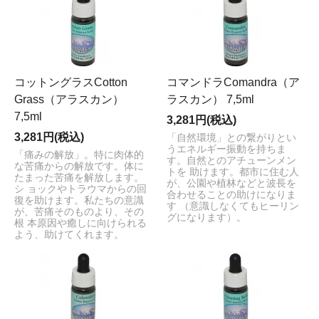
コットングラスCotton
コマンドラComandra（ア
Grass（アラスカン）
ラスカン） 7,5ml
7,5ml
3,281円(税込)
3,281円(税込)
「自然環境」との繋がりとい
うエネルギー振動を持ちま
「痛みの解放」。特に肉体的
す。自然とのアチューンメン
な苦痛からの解放です。体に
トを 助けます。都市に住む人
たまった苦痛を解放します。
が、公園や植林などと波長を
シ ョックやトラウマからの回
合わせることの助けになりま
復を助けます。私たちの意識
す （意識しなくてもヒーリン
が、苦痛そのものより、その
グになります）。
根 本原因や癒しに向けられる
よう、助けてくれます。