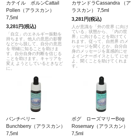
カテイル ポルンCattail
カサンドラCassandra （ア
Pollen（アラスカン）
ラスカン） 7,5ml
7,5ml
3,281円(税込)
3,281円(税込)
人が意識を「外の世界 に向け
ている」状態から、「内の世
「自立」のエネルギー振動を
界」に向けることを助けてく
持ちます。他人の意思の影響
れます。従って、自然界 のメ
などから脱して、自分の意思
ッセージを聞くとか、自分自
を 明確に知ることを助けま
身のメッセージを直感的にせ
す。自分自身の判断を信じる
よインナーボイスとして にせ
ことを助けます。キャリアを
よ、聞くことを助けてくれま
変え ようとしているときなど
す。
に。
バンチベリー
ボグ ローズマリーBog
Bunchberry（アラスカン）
Rosemary（アラスカン）
7,5ml
7,5ml