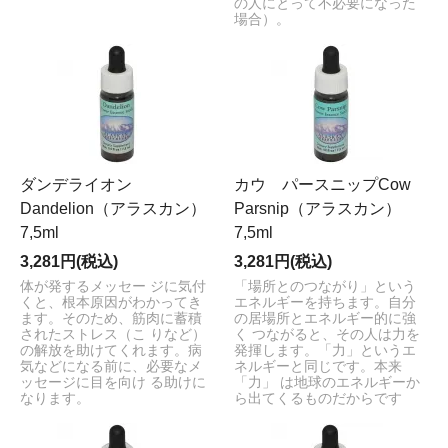
の人にとって不必要になった
場合）。
ダンデライオン
カウ パースニップCow
Dandelion（アラスカン）
Parsnip（アラスカン）
7,5ml
7,5ml
3,281円(税込)
3,281円(税込)
体が発するメッセー ジに気付
「場所とのつながり」という
くと、根本原因がわかってき
エネルギーを持ちます。自分
ます。そのため、筋肉に蓄積
の居場所とエネルギー的に強
されたストレス（こ りなど）
く つながると、その人は力を
の解放を助けてくれます。病
発揮します。「力」というエ
気などになる前に、必要なメ
ネルギーと同じです。本来
ッセージに目を向け る助けに
「力」 は地球のエネルギーか
なります。
ら出てくるものだからです