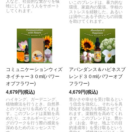
人など、社会的な繋がりを犠
いこのブレンドは、暴力的な
牲にしてしまう人をサポート
環境、家庭内の緊張、学校の
してくれます。
ストレスを経験した、あるい
は渦中にある子供たちの回復
を助けてくれます。
コミュニケーションウィズ
アバンダンス＆ハピネスブ
ネイチャー３０ml(パワー
レンド３０ml(パワーオブ
オブフラワー)
フラワー)
4,679円(税込)
4,679円(税込)
ハイキング、ガーデニング、
豊かさや幸せを受け取るとい
植物療法を行うとき、自然界
う信念を強化し、それらを具
とのつながりを高めてくれま
現化する能力を開花させてく
す。このブレンドは直観を高
れます。楽観性を高めてくれ
めたり、エネルギーヒーリン
ます。このブレンドは、豊か
グのワークを行う際の感覚を
さ（お金、幸せ、地上での目
深めるためのエッセンスで
的達成等）を受け取るという