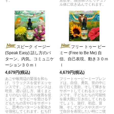
す。
意欲を、感情体/スピリチュア
ル体に吹き込んでくれます。
スピーク イージー
フリー トゥー ビー
(Speak Easy) 話し方のパ
ミー (Free to Be Me) 自
ターン、内気、コミュニケ
信、自己表現、動き３０ｍ
ーション３０ｍｌ
ｌ
4,679円(税込)
4,679円(税込)
あごや喉周辺の緊張を和ら
フリートゥービーミーブレン
げ、リラックスを促すエッセ
ドは、自信、勇気、世の中に
ンスです。このエッセンスは
出て行く意欲、そして輝きを
吃音、遅い話し方、速くまと
サポートしてくれるエッセン
まりのない話し方の改善を促
スです。子どもたちの可能性
します。セラピーを受ける子
を最大限に引き出してくれる
どもたちの舌や口をサポート
でしょう。旅行、初恋、冒
し、思考のパターンを変化さ
険、そしてダンスやスポーツ
せ強化してくれます。むち打
で自分を表現したい時にご使