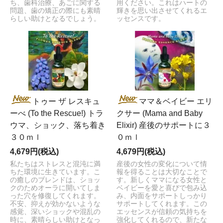
ち、歯科治療、あごに関する
用ください。これはハートの
問題、歯の矯正の際にも素晴
輝きを思い出させてくれるエ
らしい助けとなるでしょう。
ッセンスです。
トゥー ザ レスキュ
ママ＆ベイビー エリ
ーべ (To the Rescue!) トラ
クサー (Mama and Baby
ウマ、ショック、落ち着き
Elixir) 産後のサポートに３
３０ｍｌ
０ｍｌ
4,679円(税込)
4,679円(税込)
私たちはストレスと混沌に満
産後の女性の変化について情
ちた環境に生きています。こ
報を得ることは大切なことで
の癒しのブレンドは、ショッ
す。新しくママになる女性と
クのためオーラに開いてしま
ベイビーを愛と喜びで包み込
った穴を修復してくれます。
み、内面をサポートしっかり
不安、抑えが効かないような
サポートしてくれます。この
感覚、深いショックや混乱の
エッセンスが信頼の気持ちを
時に、素晴らしい助けとなっ
強化してくれるので、新たな