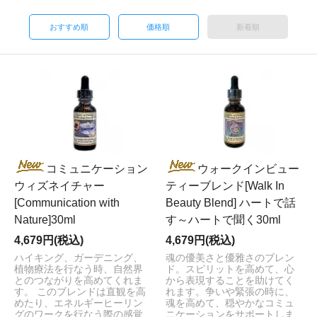
おすすめ順
価格順
新着順
コミュニケーション
ウォークインビュー
ウィズネイチャー
ティーブレンド[Walk In
[Communication with
Beauty Blend] ハートで話
Nature]30ml
す～ハートで聞く30ml
4,679円(税込)
4,679円(税込)
ハイキング、ガーデニング、
魂の優美さと優雅さのブレン
植物療法を行なう時、自然界
ド。スピリットを高めて、心
とのつながりを高めてくれま
から表現することを助けてく
す。 このブレンドは直観を高
れます。争いや緊張の時に、
めたり、エネルギーヒーリン
魂を高めて、穏やかなコミュ
グのワークを行なう際の感覚
ニケーションをサポートしま