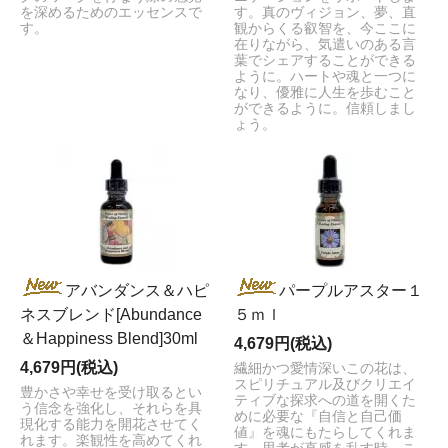
を深めるためのエッセンスで
す。真のヴィジョン、夢、直
す。
観からくる叡智を、今ここに
在りながら、気遣いのある言
葉でシェアすることができる
ように。ハートや魂と一つに
なり、優雅に人生を歩むこと
ができるように。信頼しまし
ょう。
アバンダンス＆ハピ
パープルアスター１
ネスブレンド[Abundance
５ｍｌ
＆Happiness Blend]30ml
4,679円(税込)
4,679円(税込)
繊細かつ愛情深いこの花は、
スピリチュアル及びクリエイ
豊かさや幸せを受け取るとい
ティブな探求への道を開くた
う信念を強化し、それらを具
めに必要な『自信と自己価
現化する能力を開花させてく
値』を魂にもたらしてくれま
れます。楽観性を高めてくれ