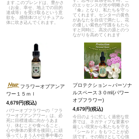
す。思考が直感を乱す時、こ
ます.このブレンドは、豊かさ
のエッセンスが光や明晰さの
（お金、幸せ、地上での目的
『傘』となり、私たちを守っ
達成等）を受け取るという意
てくれます。センターの黄色
欲を、感情体/スピリチュアル
があなたを自信で満たし、花
体に吹き込んでくれます。
の優しい紫色が守護をもたら
すと同時に、高次の源とのつ
ながりを高めてくれます
プロテクション～パーソナ
フラワーオブアンア
ルスペース３０ml(パワー
ワー１５ｍｌ
オブフラワー)
4,679円(税込)
4,679円(税込)
パワーオブフラワーの『フラ
ワーオブアンアワー』は、必
今日のように忙しく過密な世
死に目標達成に向かうあま
界では、ネガティブな要素や
り、休むことや食べること、
厳しい現実から私たちを守る
心や身体の要求を後回しに頑
『シールド』をもつことが必
張ってしまう人や仕事中毒の
須です。その助けとして心強