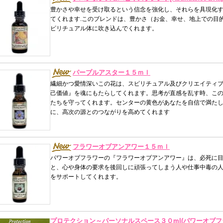
豊かさや幸せを受け取るという信念を強化し、それらを具現化
てくれます.このブレンドは、豊かさ（お金、幸せ、地上での目
ピリチュアル体に吹き込んでくれます。
パープルアスター１５ｍｌ
繊細かつ愛情深いこの花は、スピリチュアル及びクリエイティ
己価値』を魂にもたらしてくれます。思考が直感を乱す時、こ
たちを守ってくれます。センターの黄色があなたを自信で満た
に、高次の源とのつながりを高めてくれます
フラワーオブアンアワー１５ｍｌ
パワーオブフラワーの『フラワーオブアンアワー』は、必死に
と、心や身体の要求を後回しに頑張ってしまう人や仕事中毒の
をサポートしてくれます。
プロテクション～パーソナルスペース３０ml(パワーオブフ