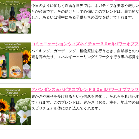
今日のように忙しく過密な世界では、ネガティブな要素や厳し
とが必須です。その助けとして心強いこのブレンドは、暴力的
した、あるいは渦中にある子供たちの回復を助けてくれます。
コミュニケーションウィズネイチャー３０ml(パワーオブフ
ハイキング、ガーデニング、植物療法を行うとき、自然界との
観を高めたり、エネルギーヒーリングのワークを行う際の感覚
アバンダンス＆ハピネスブレンド３０ml(パワーオブフラワ
豊かさや幸せを受け取るという信念を強化し、それらを具現化
てくれます。このブレンドは、豊かさ（お金、幸せ、地上での目
スピリチュアル体に吹き込んでくれます。