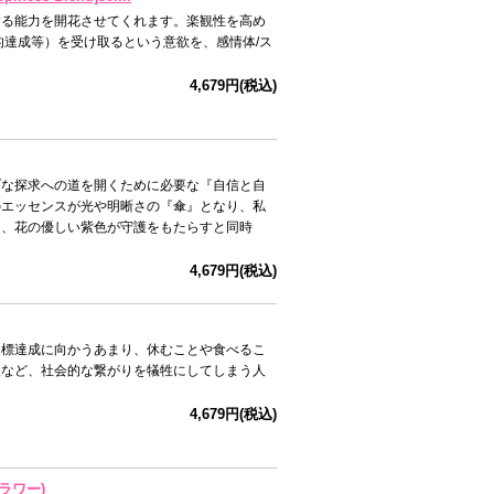
する能力を開花させてくれます。楽観性を高め
的達成等）を受け取るという意欲を、感情体/ス
4,679円(税込)
ブな探求への道を開くために必要な『自信と自
のエッセンスが光や明晰さの『傘』となり、私
し、花の優しい紫色が守護をもたらすと同時
4,679円(税込)
目標達成に向かうあまり、休むことや食べるこ
人など、社会的な繋がりを犠牲にしてしまう人
4,679円(税込)
ラワー)