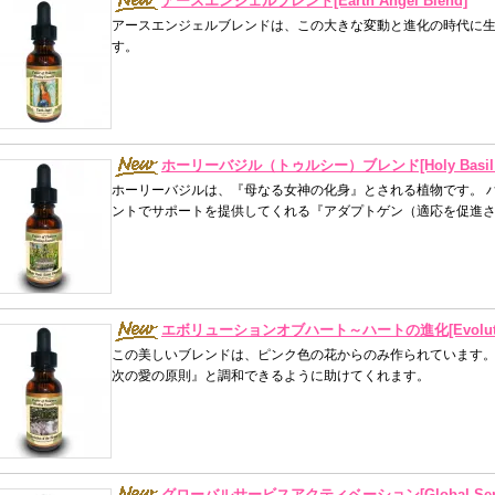
アースエンジェルブレンド[Earth Angel Blend]
アースエンジェルブレンドは、この大きな変動と進化の時代に
す。
ホーリーバジル（トゥルシー）ブレンド[Holy Basil (Tul
ホーリーバジルは、『母なる女神の化身』とされる植物です。 
ントでサポートを提供してくれる『アダプトゲン（適応を促進
エボリューションオブハート～ハートの進化[Evolution o
この美しいブレンドは、ピンク色の花からのみ作られています
次の愛の原則』と調和できるように助けてくれます。
グローバルサービスアクティベーション[Global Service 