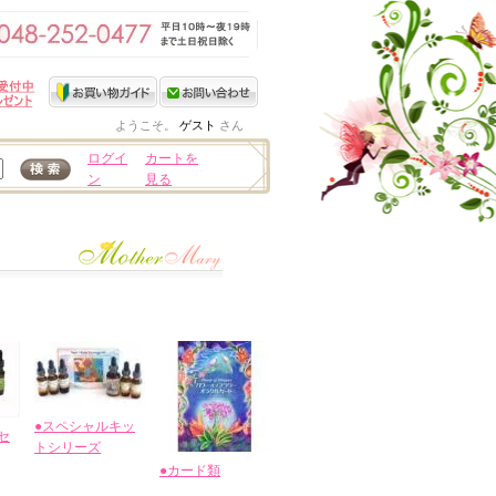
ようこそ。
ゲスト
さん
ログイ
カートを
ン
見る
●スペシャルキッ
セ
トシリーズ
●カード類