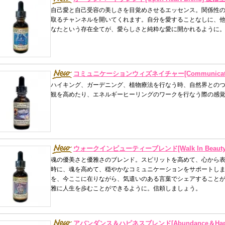
自己愛と自己受容の美しさを目覚めさせるエッセンス。関係性
取るチャンネルを開いてくれます。自分を愛することなしに、
なたという存在全てが、愛らしさと純粋な愛に開かれるように
コミュニケーションウィズネイチャー[Communication w
ハイキング、ガーデニング、植物療法を行なう時、自然界とのつ
観を高めたり、エネルギーヒーリングのワークを行なう際の感
ウォークインビューティーブレンド[Walk In Beaut
魂の優美さと優雅さのブレンド。スピリットを高めて、心から
時に、魂を高めて、穏やかなコミュニケーションをサポートし
を、今ここに在りながら、気遣いのある言葉でシェアすること
雅に人生を歩むことができるように。信頼しましょう。
アバンダンス＆ハピネスブレンド[Abundance＆Happin