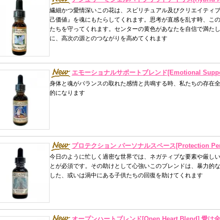
繊細かつ愛情深いこの花は、スピリチュアル及びクリエイティ
己価値』を魂にもたらしてくれます。思考が直感を乱す時、こ
たちを守ってくれます。センターの黄色があなたを自信で満た
に、高次の源とのつながりを高めてくれます
エモーショナルサポートブレンド[Emotional Suppo
身体と魂がバランスの取れた感情と共鳴する時、私たちの存在
的になります
プロテクション パーソナルスペース[Protection Perso
今日のように忙しく過密な世界では、ネガティブな要素や厳し
とが必須です。その助けとして心強いこのブレンドは、暴力的
した、或いは渦中にある子供たちの回復を助けてくれます
オープンハートブレンド[Open Heart Blend] 