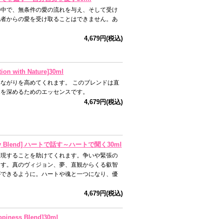
の中で、無条件の愛の流れを与え、そして受け
他者からの愛を受け取ることはできません。あ
。
4,679円(税込)
ith Nature]30ml
ながりを高めてくれます。 このブレンドは直
覚を深めるためのエッセンスです。
4,679円(税込)
y Blend] ハートで話す～ハートで聞く30ml
表現することを助けてくれます。争いや緊張の
ます。真のヴィジョン、夢、直観からくる叡智
ができるように。ハートや魂と一つになり、優
4,679円(税込)
ess Blend]30ml