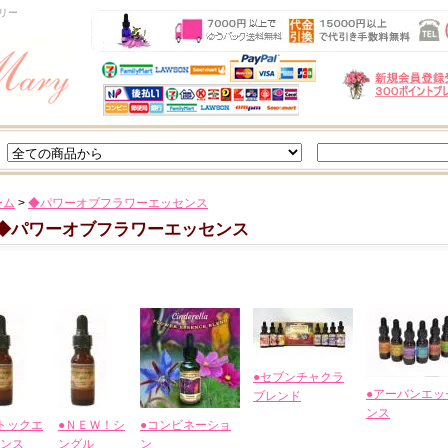
リー
ーム
>
◆パワーオブフラワーエッセンス
◆パワーオブフラワーエッセンス
●セブンチャクラ
●アーバンエッ
ブレンド
ンス
トックエ
●ＮＥＷ！シ
●コンビネーショ
ンス
ングル
ン