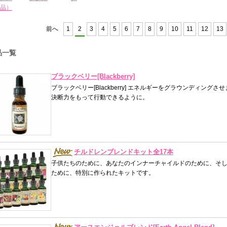
品）
前へ
1
2
3
4
5
6
7
8
9
10
11
12
13
品一覧
ブラックベリー[Blackberry]
ブラックベリー[Blackberry] エネルギーをグラウンディン
決断力をもって行動できるように。
チルドレンブレンドキット全17本
子供たちのために、あなたのインナーチャイルドのために、そ
ために、特別に作られたキットです。