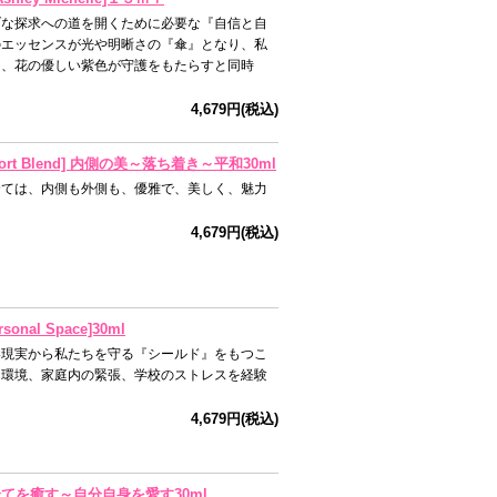
ブな探求への道を開くために必要な『自信と自
のエッセンスが光や明晰さの『傘』となり、私
し、花の優しい紫色が守護をもたらすと同時
4,679円(税込)
rt Blend] 内側の美～落ち着き～平和30ml
全ては、内側も外側も、優雅で、美しく、魅力
4,679円(税込)
nal Space]30ml
い現実から私たちを守る『シールド』をもつこ
な環境、家庭内の緊張、学校のストレスを経験
4,679円(税込)
愛は全てを癒す～自分自身を愛す30ml