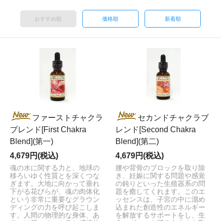
おすすめ順
価格順
新着順
ファーストチャクラ
セカンドチャクラブ
ブレンド[First Chakra
レンド[Second Chakra
Blend](第一)
Blend](第二)
4,679円(税込)
4,679円(税込)
魂の水に関する力と、地球の
腰や背骨のブロックを取り除
移ろいゆく性質とを深くつな
き、妊娠に関する問題や感覚
ぎます。大地に向かって垂れ
の鈍りといった生殖器系の問
下がる花びらが、魂の肉体化
題を癒してくれます。このエ
という非常に重要なグラウン
ッセンスは、子宮の中に溜め
ディングの力を呼び起こしま
込まれた創造性のエネルギー
す。人間の物理的な身体、あ
を解放するサポートをし、生