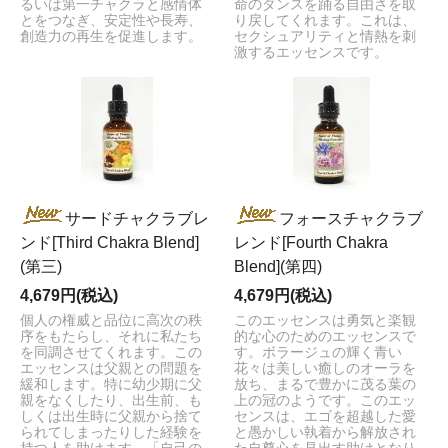
るいは第一チャクラと感情体
命のダンスを踊る自由さを取
とをつなぎ、安定性や長寿、
り戻してくれます。これは、
創造力の再生を促進します。
セクシュアリティと情熱を刺
激するエッセンスです。
サードチャクラブレ
フォースチャクラブ
ンド[Third Chakra Blend]
レンド[Fourth Chakra
(第三)
Blend](第四)
4,679円(税込)
4,679円(税込)
個人の権威と品位に高次の秩
このエッセンスは勇気と楽観
序をもたらし、それに私たち
的な心のためのエッセンスで
を同調させてくれます。この
す。ボラージュの輝く青い
エッセンスは父親との問題を
花々は美しい癒しのオーラを
緩和します。特に幼少期に父
放ち、まるで豊かに茂る葉の
親をなくしたり、出生前、も
上の冠のようです。このエッ
しくは出生時に父親から捨て
センスは、エゴを超越した愛
られてしまったりした経験を
と愚かしい執着から解放され