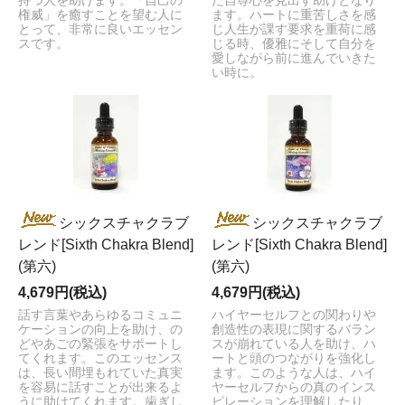
持つ人を助けます。「自己の
た自尊心を見出す助けとなり
権威」を癒すことを望む人に
ます。ハートに重苦しさを感
とって、非常に良いエッセン
じ人生が課す要求を重荷に感
スです。
じる時、優雅にそして自分を
愛しながら前に進んでいきた
い時に。
シックスチャクラブ
シックスチャクラブ
レンド[Sixth Chakra Blend]
レンド[Sixth Chakra Blend]
(第六)
(第六)
4,679円(税込)
4,679円(税込)
話す言葉やあらゆるコミュニ
ハイヤーセルフとの関わりや
ケーションの向上を助け、の
創造性の表現に関するバラン
どやあごの緊張をサポートし
スが崩れている人を助け、ハ
てくれます。このエッセンス
ートと頭のつながりを強化し
は、長い間埋もれていた真実
ます。このような人は、ハイ
を容易に話すことが出来るよ
ヤーセルフからの真のインス
うに助けてくれます。歯ぎし
ピレーションを理解したり、