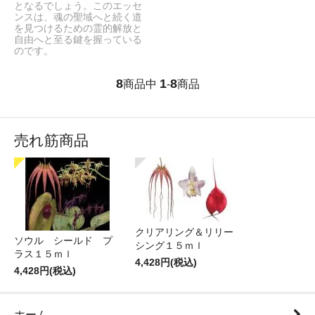
となるでしょう。このエッセ
ンスは、魂の聖域へと続く道
を見つけるための霊的解放と
自由へと至る鍵を握っている
のです。
8
1
8
商品中
-
商品
売れ筋商品
クリアリング＆リリー
ソウル シールド プ
シング１５ｍｌ
ラス１５ｍｌ
4,428円(税込)
4,428円(税込)
ホーム