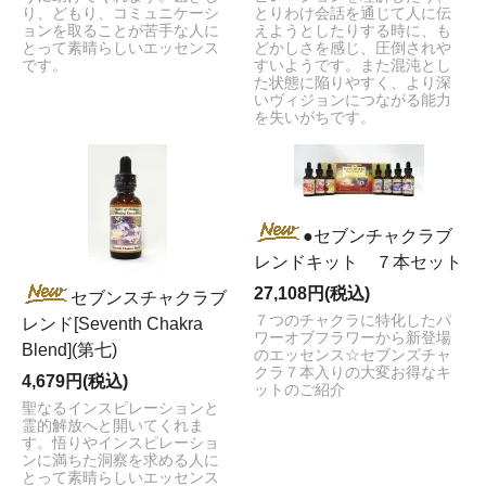
り、どもり、コミュニケーシ
とりわけ会話を通じて人に伝
ョンを取ることが苦手な人に
えようとしたりする時に、も
とって素晴らしいエッセンス
どかしさを感じ、圧倒されや
です。
すいようです。また混沌とし
た状態に陥りやすく、より深
いヴィジョンにつながる能力
を失いがちです。
●セブンチャクラブ
レンドキット ７本セット
27,108円(税込)
セブンスチャクラブ
７つのチャクラに特化したパ
レンド[Seventh Chakra
ワーオブフラワーから新登場
Blend](第七)
のエッセンス☆セブンズチャ
クラ７本入りの大変お得なキ
4,679円(税込)
ットのご紹介
聖なるインスピレーションと
霊的解放へと開いてくれま
す。悟りやインスピレーショ
ンに満ちた洞察を求める人に
とって素晴らしいエッセンス