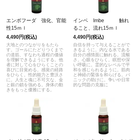
エンボフーダ 強化、官能
インベ Imbe 触れ
性15ｍｌ
ること、流れ15ｍｌ
4,490円(税込)
4,490円(税込)
大地とのつながりをもたら
自信を持って与えることがで
す。ゴールにたどりつくまで
きるように。内なる水である
の道筋、すなわち過程の価値
自分の感情面に触れる。流暢
を理解できるようにする。他
さ。心眼をひらく。瞑想や深
者に対して心をひらくことの
い呼吸に。霊的なレベルで平
喜びに目覚める。感覚の経路
和を感じられるように。筋肉
をひらく。性的能力と豊沃さ
と神経の緊張を和らげる。パ
に。人生と魂に不可欠な、金
ニックの助けに。争いや日常
と銀の鎖を強める。身体の動
的な問題の克服に
きをもっと優雅にする。