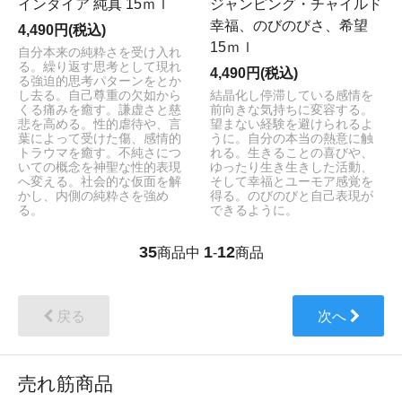
インダイア 純真 15ｍｌ
ジャンピング・チャイルド
幸福、のびのびさ、希望
4,490円(税込)
15ｍｌ
自分本来の純粋さを受け入れ
る。繰り返す思考として現れ
4,490円(税込)
る強迫的思考パターンをとか
し去る。自己尊重の欠如から
結晶化し停滞している感情を
くる痛みを癒す。謙虚さと慈
前向きな気持ちに変容する。
悲を高める。性的虐待や、言
望まない経験を避けられるよ
葉によって受けた傷、感情的
うに。自分の本当の熱意に触
トラウマを癒す。不純さにつ
れる。生きることの喜びや、
いての概念を神聖な性的表現
ゆったり生き生きした活動、
へ変える。社会的な仮面を解
そして幸福とユーモア感覚を
かし、内側の純粋さを強め
得る。のびのびと自己表現が
る。
できるように。
35
1
12
商品中
-
商品
戻る
次へ
売れ筋商品