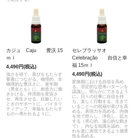
カジュ Caju 豊沃 15
セレブラッサオ
ｍｌ
Celebração 自信と幸
福 15ｍｌ
4,490円(税込)
4,490円(税込)
強さを得て、喜びをもたらす
要素につながる。物理的、非
変換期における自信を高め
物理的な豊沃さに。更年期
る。否定的な思考パターンを
（男女とも）に。創造力に働
認識し、明らかにできるよう
きかける。停滞期を変容さ
に。日々の仕事に自信を持
せ、再生させる。妊娠したい
ち、楽しく行動する。生きて
ときのサポートに。バイタリ
いることへの祝福や喜びを高
ティアップ。幸福をもたらす
める。表現力を高める。内側
ものへ導かれるように。
を光で照らし、浄化し、拡大
する（求心的、遠心的な動き
で）。内なる知識を認め、そ
れを楽に表現できるよう感受
性を高める。