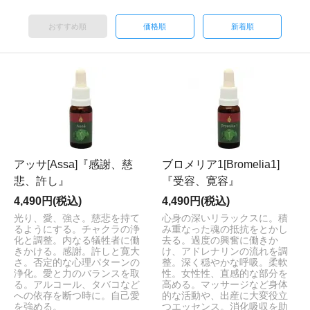
おすすめ順
価格順
新着順
アッサ[Assa]『感謝、慈
ブロメリア1[Bromelia1]
悲、許し』
『受容、寛容』
4,490円(税込)
4,490円(税込)
光り、愛、強さ。慈悲を持て
心身の深いリラックスに。積
るようにする。チャクラの浄
み重なった魂の抵抗をとかし
化と調整。内なる犠牲者に働
去る。過度の興奮に働きか
きかける。感謝。許しと寛大
け、アドレナリンの流れを調
さ。否定的な心理パターンの
整。深く穏やかな呼吸。柔軟
浄化。愛と力のバランスを取
性。女性性、直感的な部分を
る。アルコール、タバコなど
高める。マッサージなど身体
への依存を断つ時に。自己愛
的な活動や、出産に大変役立
を強める。
つエッセンス。消化吸収を助