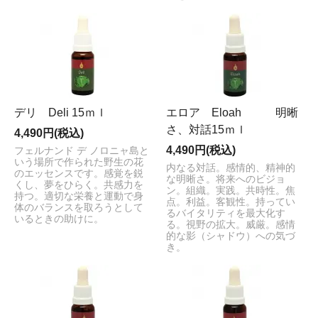
デリ Deli 15ｍｌ
エロア Eloah 明晰
さ、対話15ｍｌ
4,490円(税込)
4,490円(税込)
フェルナンド デ ノロニャ島と
いう場所で作られた野生の花
内なる対話。感情的、精神的
のエッセンスです。感覚を鋭
な明晰さ。将来へのビジョ
くし、夢をひらく。共感力を
ン。組織。実践。共時性。焦
持つ。適切な栄養と運動で身
点。利益。客観性。持ってい
体のバランスを取ろうとして
るバイタリティを最大化す
いるときの助けに。
る。視野の拡大。威厳。感情
的な影（シャドウ）への気づ
き。