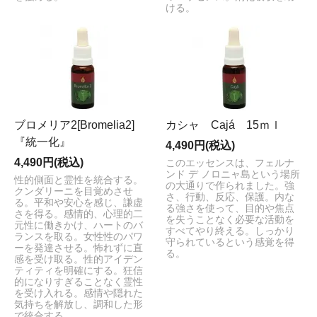
ける。
ブロメリア2[Bromelia2]
カシャ Cajá 15ｍｌ
『統一化』
4,490円(税込)
4,490円(税込)
このエッセンスは、フェルナ
ンド デ ノロニャ島という場所
性的側面と霊性を統合する。
の大通りで作られました。強
クンダリーニを目覚めさせ
さ、行動、反応、保護。内な
る。平和や安心を感じ、謙虚
る強さを使って、目的や焦点
さを得る。感情的、心理的二
を失うことなく必要な活動を
元性に働きかけ、ハートのバ
すべてやり終える。しっかり
ランスを取る。女性性のパワ
守られているという感覚を得
ーを発達させる。怖れずに直
る。
感を受け取る。性的アイデン
ティティを明確にする。狂信
的になりすぎることなく霊性
を受け入れる。感情や隠れた
気持ちを解放し、調和した形
で統合する。