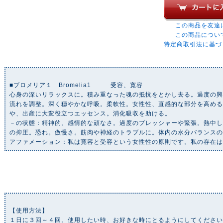
この商品を友達
この商品につい
特定商取引法に基づ
■ブロメリア１ Bromelia1 受容、寛容
心身の深いリラックスに。積み重なった魂の抵抗をとかし去る。過度の
流れを調整。深く穏やかな呼吸。柔軟性。女性性、直感的な部分を高め
や、出産に大変役立つエッセンス。消化吸収を助ける。
－の状態：精神的、感情的な頑なさ。過度のプレッシャーや緊張。熱中
の抑圧。恐れ。傲慢さ。筋肉や神経のトラブルに。体内の水分バランス
アファメーション：私は寛容と受容という女性性の原則です。私の存在
【使用方法】
１日に３回～４回。使用したい時、お好きな時にとるようにしてくださ