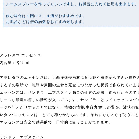
ルームスプレーを作ってもいいですし、お風呂に入れて使用も出来ます
飲む場合は１回に３，４滴がおすすめです。
お風呂などは倍の滴数をおすすめ致します。
アラレタマ エッセンス
内容量：各15ml
アラレタマのエッセンスは、大西洋熱帯雨林に育つ花や植物からできた自然
するその場所で、地球や周囲の生命と完全につながった状態で作られていま
エッセンスは、サンドラ・エプスタイン独自の研究の結果、作られたもので
リーンな環境の癒しの情報が入っています。サンドラにとってエッセンスづ
ージを与えたりすることではなく、植物の情報/生命力/癒しの質を、液状の
レタマ･エッセンスは、とても穏やかなものです。年齢にかかわらず使うこ
エッセンスは安全で効果的で、日常的に使うことができます。
サンドラ・エプスタイン