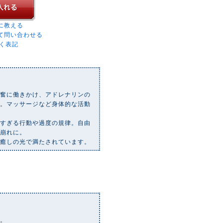
に教える
て問い合わせる
く表記
興奮に働きかけ、アドレナリンの
る。マッサージなど身体的な活動
しすぎる行動や過度の規律。自由
の崩れに。
は癒しの光で満たされています。
い。