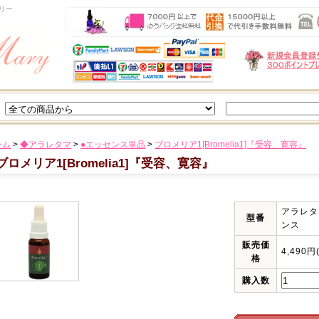
リー
ーム
>
◆アラレタマ
>
●エッセンス単品
>
ブロメリア1[Bromelia1]『受容、寛容』
ブロメリア1[Bromelia1]『受容、寛容』
アラレタ
型番
ンス
販売価
4,490円
格
購入数