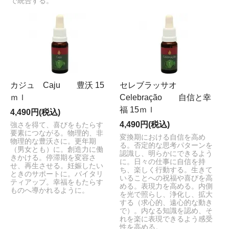
で統合する。
カジュ Caju 豊沃 15
セレブラッサオ
ｍｌ
Celebração 自信と幸
福 15ｍｌ
4,490円(税込)
4,490円(税込)
強さを得て、喜びをもたらす
要素につながる。物理的、非
変換期における自信を高め
物理的な豊沃さに。更年期
る。否定的な思考パターンを
（男女とも）に。創造力に働
認識し、明らかにできるよう
きかける。停滞期を変容さ
に。日々の仕事に自信を持
せ、再生させる。妊娠したい
ち、楽しく行動する。生きて
ときのサポートに。バイタリ
いることへの祝福や喜びを高
ティアップ。幸福をもたらす
める。表現力を高める。内側
ものへ導かれるように。
を光で照らし、浄化し、拡大
する（求心的、遠心的な動き
で）。内なる知識を認め、そ
れを楽に表現できるよう感受
性を高める。