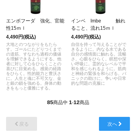
エンボフーダ 強化、官能
インベ Imbe 触れ
性15ｍｌ
ること、流れ15ｍｌ
4,490円(税込)
4,490円(税込)
大地とのつながりをもたら
自信を持って与えることがで
す。ゴールにたどりつくまで
きるように。内なる水である
の道筋、すなわち過程の価値
自分の感情面に触れる。流暢
を理解できるようにする。他
さ。心眼をひらく。瞑想や深
者に対して心をひらくことの
い呼吸に。霊的なレベルで平
喜びに目覚める。感覚の経路
和を感じられるように。筋肉
をひらく。性的能力と豊沃さ
と神経の緊張を和らげる。パ
に。人生と魂に不可欠な、金
ニックの助けに。争いや日常
と銀の鎖を強める。身体の動
的な問題の克服に
きをもっと優雅にする。
85
1
12
商品中
-
商品
戻る
次へ