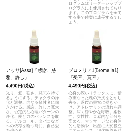
ログラムはリーダーシッププ
ログラムにも使用されており
ます。このプログラムを全て
する事で確実に成長するでし
ょう。
アッサ[Assa]『感謝、慈
ブロメリア1[Bromelia1]
悲、許し』
『受容、寛容』
4,490円(税込)
4,490円(税込)
光り、愛、強さ。慈悲を持て
心身の深いリラックスに。積
るようにする。チャクラの浄
み重なった魂の抵抗をとかし
化と調整。内なる犠牲者に働
去る。過度の興奮に働きか
きかける。感謝。許しと寛大
け、アドレナリンの流れを調
さ。否定的な心理パターンの
整。深く穏やかな呼吸。柔軟
浄化。愛と力のバランスを取
性。女性性、直感的な部分を
る。アルコール、タバコなど
高める。マッサージなど身体
への依存を断つ時に。自己愛
的な活動や、出産に大変役立
を強める。
つエッセンス。消化吸収を助