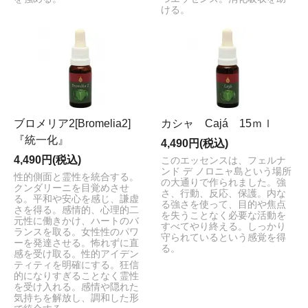
ける。
ブロメリア2[Bromelia2]
カシャ Cajá 15ｍｌ
『統一化』
4,490円(税込)
4,490円(税込)
このエッセンスは、フェルナ
ンド デ ノロニャ島という場所
性的側面と霊性を統合する。
の大通りで作られました。強
クンダリーニを目覚めさせ
さ、行動、反応、保護。内な
る。平和や安心を感じ、謙虚
る強さを使って、目的や焦点
さを得る。感情的、心理的二
を失うことなく必要な活動を
元性に働きかけ、ハートのバ
すべてやり終える。しっかり
ランスを取る。女性性のパワ
守られているという感覚を得
ーを発達させる。怖れずに直
る。
感を受け取る。性的アイデン
ティティを明確にする。狂信
的になりすぎることなく霊性
を受け入れる。感情や隠れた
気持ちを解放し、調和した形