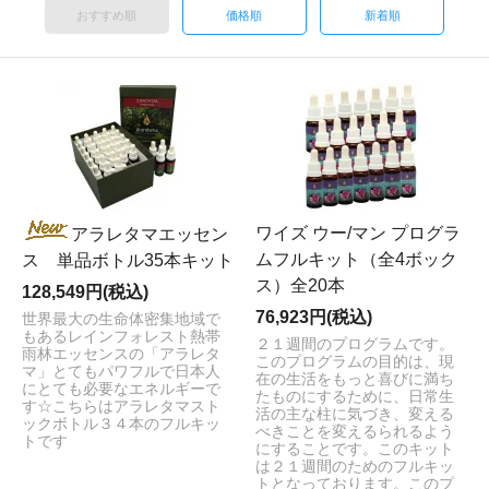
おすすめ順
価格順
新着順
ワイズ ウー/マン プログラ
アラレタマエッセン
ムフルキット（全4ボック
ス 単品ボトル35本キット
ス）全20本
128,549円(税込)
76,923円(税込)
世界最大の生命体密集地域で
もあるレインフォレスト熱帯
２１週間のプログラムです。
雨林エッセンスの「アラレタ
このプログラムの目的は、現
マ」とてもパワフルで日本人
在の生活をもっと喜びに満ち
にとても必要なエネルギーで
たものにするために、日常生
す☆こちらはアラレタマスト
活の主な柱に気づき、変える
ックボトル３４本のフルキッ
べきことを変えるられるよう
トです
にすることです。このキット
は２１週間のためのフルキッ
トとなっております。このプ