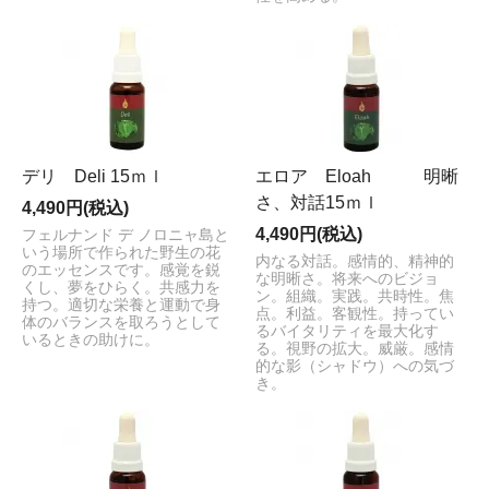
デリ Deli 15ｍｌ
エロア Eloah 明晰
さ、対話15ｍｌ
4,490円(税込)
4,490円(税込)
フェルナンド デ ノロニャ島と
いう場所で作られた野生の花
内なる対話。感情的、精神的
のエッセンスです。感覚を鋭
な明晰さ。将来へのビジョ
くし、夢をひらく。共感力を
ン。組織。実践。共時性。焦
持つ。適切な栄養と運動で身
点。利益。客観性。持ってい
体のバランスを取ろうとして
るバイタリティを最大化す
いるときの助けに。
る。視野の拡大。威厳。感情
的な影（シャドウ）への気づ
き。