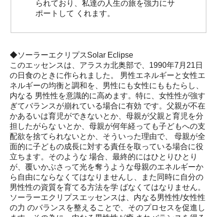
られており、私達の人生の旅を強力にサ
ポートして くれます。
◆ソーラーエクリプスSolar Eclipse
このエッセンスは、アラスカ北奥部で、1990年7月21日
の日食のときに作られました。 男性エネルギーと女性エ
ネルギーの均衡と調和を、男性にも女性にももたらし、
内なる 男性性を意識的に高めます。特に、女性性が強す
ぎてバランスが崩れている場合に有効 です。父親が不在
かあるいは育児ができないとか、母親が父親と育児を分
担したがらな いとか、母親が何年経っても子どもへの支
配欲を捨てられないとか、そういった理由で、 母親が全
面的に子どもの成長に対する責任を取っている場合に役
立ちます。そのような 場合、最終的にはひとりひとり
が、覆いかぶさって光を奪うような母親のエネルギーか
ら自由にならなくてはなりませんし、また同時に自分の
男性性の資質を育てる方法を学 ばなくてはなりません。
ソーラーエクリプスエッセンスは、内なる男性性/女性性
の力 のバランスを整えることで、そのプロセスを促進し