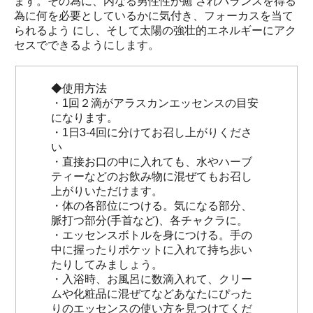
ます。その為に、内なる男性性が癒 されバランスを得る
為に何を必要としているかに気付き、フォーカスを当て
られるよう にし、そして太陽の強壮的エネルギーにアク
セスでできるようにします。
◆使用方法
・1回２滴がアラスカンエッセンスの目安
になります。
・1日3-4回に分けてお召し上がりくださ
い
・直接お口の中に入れても、水やハーブ
ティーなどのお飲み物に混ぜてもお召し
上がりいただけます。
・体の各部位につける。気になる部分、
脈打つ部分(手首など)、各チャクラに。
・エッセンスボトルを身につける。手の
中に握ったりポケットに入れて持ち歩い
たりしてみましょう。
・入浴時、お風呂に数滴入れて、クリー
ムや化粧品に混ぜてなどあなたにぴった
りのエッセンスの使い方を見つけてくだ