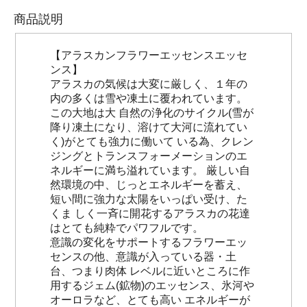
商品説明
【アラスカンフラワーエッセンスエッセ
ンス】
アラスカの気候は大変に厳しく、１年の
内の多くは雪や凍土に覆われています。
この大地は大 自然の浄化のサイクル(雪が
降り凍土になり、溶けて大河に流れてい
く)がとても強力に働いて いる為、クレン
ジングとトランスフォーメーションのエ
ネルギーに満ち溢れています。 厳しい自
然環境の中、じっとエネルギーを蓄え、
短い間に強力な太陽をいっぱい受け、た
くま しく一斉に開花するアラスカの花達
はとても純粋でパワフルです。
意識の変化をサポートするフラワーエッ
センスの他、意識が入っている器・土
台、つまり肉体 レベルに近いところに作
用するジェム(鉱物)のエッセンス、氷河や
オーロラなど、とても高い エネルギーが