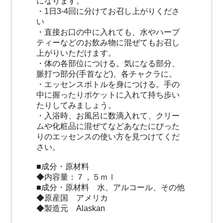
になります。
・1日3-4回に分けてお召し上がりくださ
い
・直接お口の中に入れても、水やハーブ
ティーなどのお飲み物に混ぜてもお召し
上がりいただけます。
・体の各部位につける。気になる部分、
脈打つ部分(手首など)、各チャクラに。
・エッセンスボトルを身につける。手の
中に握ったりポケットに入れて持ち歩い
たりしてみましょう。
・入浴時、お風呂に数滴入れて、クリー
ムや化粧品に混ぜてなどあなたにぴった
りのエッセンスの使い方を見つけてくだ
さい。
■成分・原材料
◆内容量：７，５ｍｌ
■成分・原材料 水、アルコール、その他
◆原産国 アメリカ
◆製造元 Alaskan