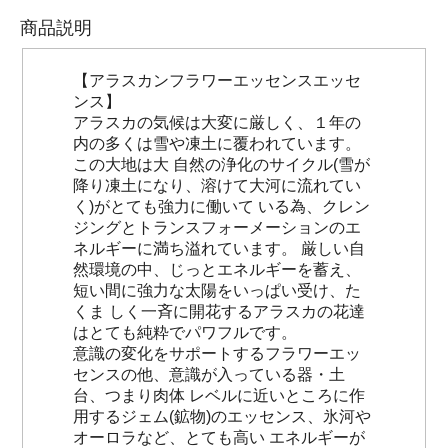
商品説明
【アラスカンフラワーエッセンスエッセ
ンス】
アラスカの気候は大変に厳しく、１年の
内の多くは雪や凍土に覆われています。
この大地は大 自然の浄化のサイクル(雪が
降り凍土になり、溶けて大河に流れてい
く)がとても強力に働いて いる為、クレン
ジングとトランスフォーメーションのエ
ネルギーに満ち溢れています。 厳しい自
然環境の中、じっとエネルギーを蓄え、
短い間に強力な太陽をいっぱい受け、た
くま しく一斉に開花するアラスカの花達
はとても純粋でパワフルです。
意識の変化をサポートするフラワーエッ
センスの他、意識が入っている器・土
台、つまり肉体 レベルに近いところに作
用するジェム(鉱物)のエッセンス、氷河や
オーロラなど、とても高い エネルギーが