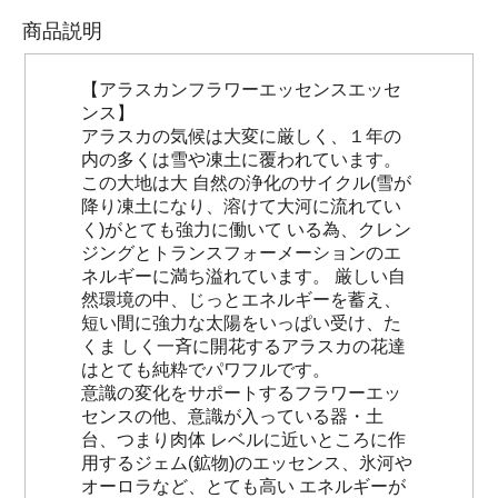
商品説明
【アラスカンフラワーエッセンスエッセ
ンス】
アラスカの気候は大変に厳しく、１年の
内の多くは雪や凍土に覆われています。
この大地は大 自然の浄化のサイクル(雪が
降り凍土になり、溶けて大河に流れてい
く)がとても強力に働いて いる為、クレン
ジングとトランスフォーメーションのエ
ネルギーに満ち溢れています。 厳しい自
然環境の中、じっとエネルギーを蓄え、
短い間に強力な太陽をいっぱい受け、た
くま しく一斉に開花するアラスカの花達
はとても純粋でパワフルです。
意識の変化をサポートするフラワーエッ
センスの他、意識が入っている器・土
台、つまり肉体 レベルに近いところに作
用するジェム(鉱物)のエッセンス、氷河や
オーロラなど、とても高い エネルギーが