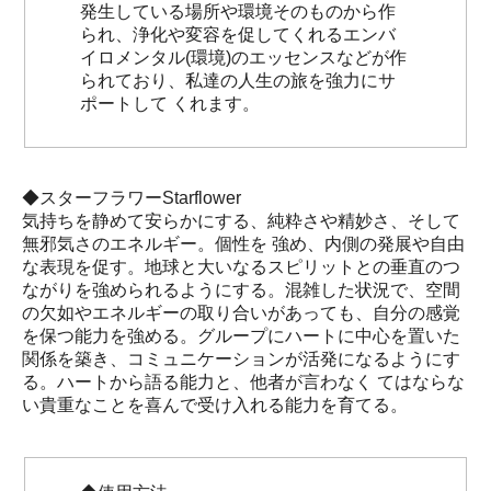
発生している場所や環境そのものから作
られ、浄化や変容を促してくれるエンバ
イロメンタル(環境)のエッセンスなどが作
られており、私達の人生の旅を強力にサ
ポートして くれます。
◆スターフラワーStarflower
気持ちを静めて安らかにする、純粋さや精妙さ、そして
無邪気さのエネルギー。個性を 強め、内側の発展や自由
な表現を促す。地球と大いなるスピリットとの垂直のつ
ながりを強められるようにする。混雑した状況で、空間
の欠如やエネルギーの取り合いがあっても、自分の感覚
を保つ能力を強める。グループにハートに中心を置いた
関係を築き、コミュニケーションが活発になるようにす
る。ハートから語る能力と、他者が言わなく てはならな
い貴重なことを喜んで受け入れる能力を育てる。