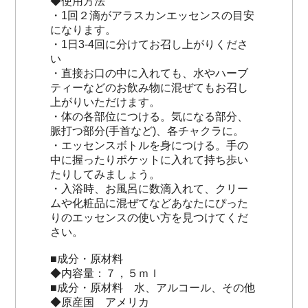
◆使用方法
・1回２滴がアラスカンエッセンスの目安
になります。
・1日3-4回に分けてお召し上がりくださ
い
・直接お口の中に入れても、水やハーブ
ティーなどのお飲み物に混ぜてもお召し
上がりいただけます。
・体の各部位につける。気になる部分、
脈打つ部分(手首など)、各チャクラに。
・エッセンスボトルを身につける。手の
中に握ったりポケットに入れて持ち歩い
たりしてみましょう。
・入浴時、お風呂に数滴入れて、クリー
ムや化粧品に混ぜてなどあなたにぴった
りのエッセンスの使い方を見つけてくだ
さい。
■成分・原材料
◆内容量：７，５ｍｌ
■成分・原材料 水、アルコール、その他
◆原産国 アメリカ