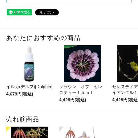
あなたにおすすめの商品
イルカ(デルフ)[Dolphin]
クラウン オブ セレ
セレスティア
ニティー１５ｍｌ
イアングル
4,679円(税込)
4,428円(税込)
4,428円(税込
売れ筋商品