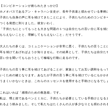
【コンビネーションが創られたきっかけ】
ホメオパスであるアン・キャラハン女史が、長年子供達と煩わせている事柄
子供たち自身の声に耳を傾けてきたことにより、子供たちのためのコンビネ
つくる発想に到りました。彼女いわく、
「子供たちにとってもっとも大きな問題の１つは自分たちの言い分に耳を傾
もらえないことと、理解してもらえないこと」だそうです。
大人たちの多くは、コミュニケーションが非常に悪く、子供たちの言うこと
耳を傾けてあげればようか知りません。その結果として、子供たちは自分た
言い分を聞いてもらおうとして極端な行動に走るのです。
子供たちの言う事に耳を傾けてあげることが、家族としてお互い調和をもっ
いくための鍵となります。あなたが子供の言う事に耳を傾けているにもかか
うまくいかないときは、これらのエッセンスを使用すると手助けになるでし
これはいわば「感情のための救急箱」です。
私は、甥と姪であるベンとミカに、子供たちが必要としている手助けとなる
れるよう頼みました。そして私たちはたくさんの人が多少なりとも煩わされ