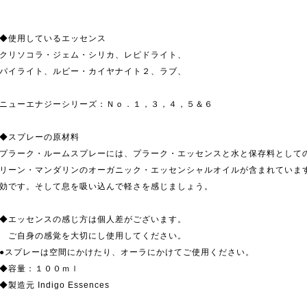
◆使用しているエッセンス
クリソコラ・ジェム・シリカ、レピドライト、
パイライト、ルビー・カイヤナイト２、ラブ、
ニューエナジーシリーズ：Ｎｏ．１，３，４，５＆６
◆スプレーの原材料
プラーク・ルームスプレーには、プラーク・エッセンスと水と保存料として
リーン・マンダリンのオーガニック・エッセンシャルオイルが含まれていま
効です。そして息を吸い込んで軽さを感じましょう。
◆エッセンスの感じ方は個人差がございます。
ご自身の感覚を大切にし使用してください。
●スプレーは空間にかけたり、オーラにかけてご使用ください。
◆容量：１００ｍｌ
◆製造元 Indigo Essences