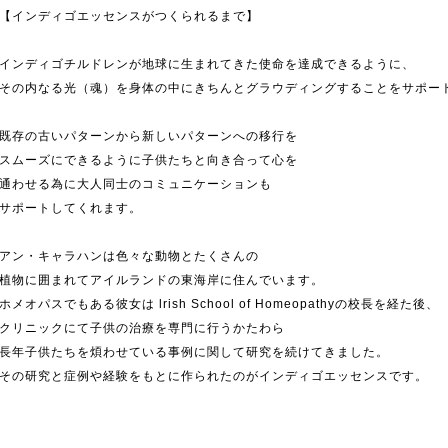
【インディゴエッセンスがつくられるまで】
インディゴチルドレンが地球に生まれてきた使命を達成できるように、
その内なる光（魂）を身体の中にきちんとグラウディングすることをサポー
既存の古いパターンから新しいパターンへの移行を
スムーズにできるように子供たちと向き合って心を
通わせる為に大人同士のコミュニケーションも
サポートしてくれます。
アン・キャラハンは色々な動物とたくさんの
植物に囲まれてアイルランドの東海岸に住んでいます。
ホメオパスでもある彼女は lrish School of Homeopathyの校長を経た後、
クリニックにて子供の治療を専門に行うかたわら
長年子供たちを煩わせている事例に関して研究を続けてきました。
その研究と症例や経験をもとに作られたのがインディゴエッセンスです。