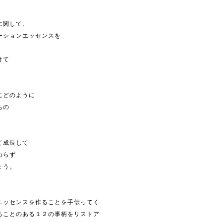
に関して、
ーションエッセンスを
けて
にどのように
ちの
て成長して
わらず
ょう。
エッセンスを作ることを手伝ってく
ることのある１２の事柄をリストア