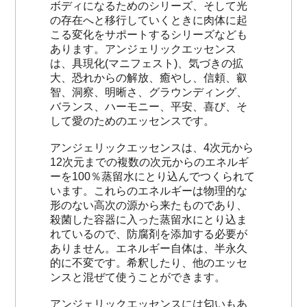
ボディになるためのシリーズ、そして光
の存在へと移行していくときに肉体に起
こる変化をサポートするシリーズなども
あります。アンジェリックエッセンス
は、具現化(マニフェスト)、気づきの拡
大、恐れからの解放、癒やし、信頼、叡
智、洞察、明晰さ、グラウンディング、
バランス、ハーモニー、平安、喜び、そ
して愛のためのエッセンスです。
アンジェリックエッセンスは、4次元から
12次元までの複数の次元からのエネルギ
ーを100％蒸留水にとり込んでつくられて
います。これらのエネルギーは物理的な
形のない高次の源から来たものであり、
殺菌した容器に入った蒸留水にとり込ま
れているので、防腐剤を添加する必要が
ありません。エネルギー自体は、半永久
的に不変です。希釈したり、他のエッセ
ンスと混ぜて使うことができます。
アンジェリックエッセンスには匂いもあ