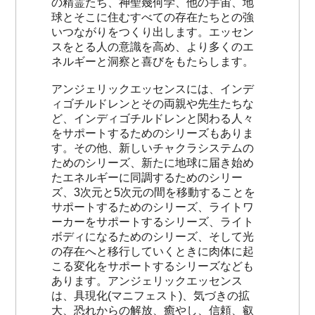
の精霊たち、神聖幾何学、他の宇宙、地
球とそこに住むすべての存在たちとの強
いつながりをつくり出します。エッセン
スをとる人の意識を高め、より多くのエ
ネルギーと洞察と喜びをもたらします。
アンジェリックエッセンスには、インデ
ィゴチルドレンとその両親や先生たちな
ど、インディゴチルドレンと関わる人々
をサポートするためのシリーズもありま
す。その他、新しいチャクラシステムの
ためのシリーズ、新たに地球に届き始め
たエネルギーに同調するためのシリー
ズ、3次元と5次元の間を移動することを
サポートするためのシリーズ、ライトワ
ーカーをサポートするシリーズ、ライト
ボディになるためのシリーズ、そして光
の存在へと移行していくときに肉体に起
こる変化をサポートするシリーズなども
あります。アンジェリックエッセンス
は、具現化(マニフェスト)、気づきの拡
大、恐れからの解放、癒やし、信頼、叡