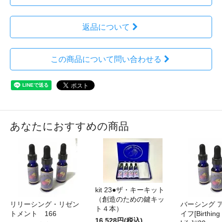
返品について
この商品について問い合わせる
あなたにおすすめの商品
kit 23●ザ・キーキット
（創造のための鍵キッ
リリーシング・リゼン
バーシング ア
ト４本）
トメント 166
イフ[Birthing
16,528円(税込)