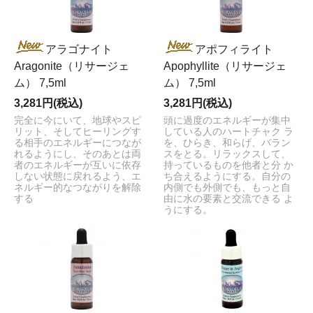
アラゴナイト
アポフィライト
Aragonite（リサージェ
Apophyllite（リサージェ
ム） 7,5ml
ム） 7,5ml
3,281円(税込)
3,281円(税込)
完全に今にいて、地球やスピ
頭に過度のエネルギーが集中
リット、そしてヒーリングす
している人のハートチャク ラ
る相手のエネルギーにつなが
を、ひらき、和らげ、バラン
れるようにし、そのあとは両
スをとる。リラックスして、
者のエネルギーが互いに依存
持っているものを他者と分 か
しない状態に戻れるよう、エ
ち合えるようにする。自分の
ネルギー的なつながりを解除
内側でも外側でも、もっと自
する
由に水の要素と交流できる よ
うにする。