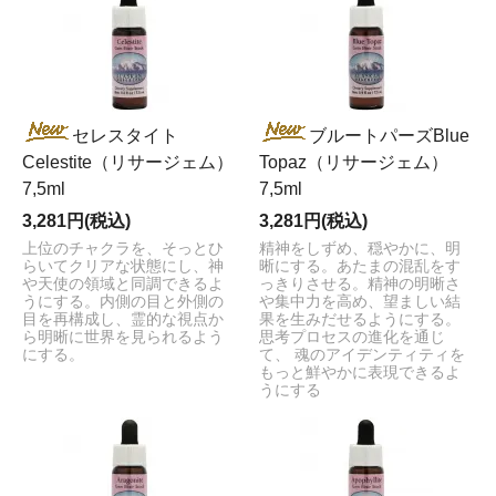
セレスタイト
ブルートパーズBlue
Celestite（リサージェム）
Topaz（リサージェム）
7,5ml
7,5ml
3,281円(税込)
3,281円(税込)
上位のチャクラを、そっとひ
精神をしずめ、穏やかに、明
らいてクリアな状態にし、神
晰にする。あたまの混乱をす
や天使の領域と同調できるよ
っきりさせる。精神の明晰さ
うにする。内側の目と外側の
や集中力を高め、望ましい結
目を再構成し、霊的な視点か
果を生みだせるようにする。
ら明晰に世界を見られるよう
思考プロセスの進化を通じ
にする。
て、 魂のアイデンティティを
もっと鮮やかに表現できるよ
うにする