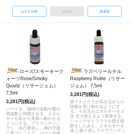
おすすめ順
価格順
新着順
ローズ/スモーキーク
ラズベリールチル
ォーツRose/Smoky
Raspberry Rutile（リサー
Quartz（リサージェム）
ジェム） 7,5ml
7,5ml
3,281円(税込)
3,281円(税込)
第７チャクラが高次元からの
情報を受け取れるようにす
ハートを、地球の波動や愛の
る。４次元のエネルギーを３
周波数と同期させる。エネル
次 元で使えるよう変換する。
ギーを影から受容へ動かせる
ショックやトラウマを残す経
ようにする。グラウンディン
験をしたあと、エネルギーを
グし、自己受容し、神の守護
体 に取り戻してグラウンディ
に気づくことで、ハートや体