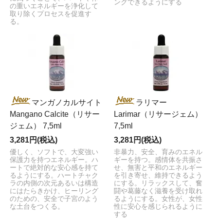
ングできるようにする
の重いエネルギーを浄化して
取り除くプロセスを促進す
る。
マンガノカルサイト
ラリマー
Mangano Calcite（リサー
Larimar（リサージェム）
ジェム） 7,5ml
7,5ml
3,281円(税込)
3,281円(税込)
優しく、ソフトで、大変強い
非暴力、安全、育みのエネル
保護力を持つエネルギー。ハ
ギーを持つ。感情体を共振さ
ートで絶対的な安心感を持て
せ、無害と平和のエネルギー
るようにする。ハートチャク
を引き寄せ、維持できるよう
ラの内側の次元あるいは構造
にする。リラックスして、奮
にはたらきかけ、ヒーリング
闘や葛藤なく滋養を受け取れ
のための、安全で子宮のよう
るようにする。女性が、女性
な土台をつくる。
性に安心を感じられるように
する