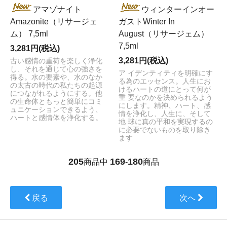
アマゾナイト
ウィンターインオー
Amazonite（リサージェ
ガストWinter In
ム） 7,5ml
August（リサージェム）
7,5ml
3,281円(税込)
3,281円(税込)
古い感情の重荷を楽しく浄化
し、それを通じて心の強さを
ア イデンティティを明確にす
得る。水の要素や、水のなか
る為のエッセンス。人生にお
の太古の時代の私たちの起源
けるハートの道にとって何が
につながれるようにする。他
重 要なのかを決められるよう
の生命体ともっと簡単にコミ
にします。精神、ハート、感
ュニケーションできるよう、
情を浄化し、人生に、そして
ハートと感情体を浄化する。
地 球に真の平和を実現するの
に必要でないものを取り除き
ます
205
169
180
商品中
-
商品
戻る
次へ