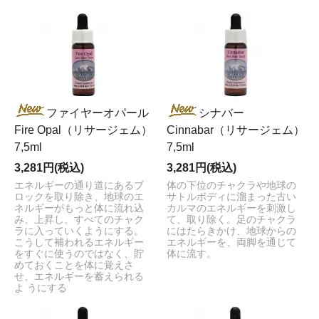
ファイヤーオパール
シナバー
Fire Opal（リサージェム）
Cinnabar（リサージェム）
7,5ml
7,5ml
3,281円(税込)
3,281円(税込)
エネルギーの通り道にあるブ
体の下位のチャクラや地球の
ロックを取り除き、地球のエ
サトルボディに溜まった古い
ネルギーがもっと体に流れ込
カルマのエネルギーを刺激し
み、上昇し、すべてのチャク
て、取り除く。足のチャクラ
ラに入っていくようにする。
にはたらきかけ、地球からの
こうして補われるエネルギー
エネルギーを、両脚を通じて
をすぐに使うのではなく、貯
体に流す。
めておくことを体に覚えさ
せ、エネルギーを蓄えられる
よ うにする