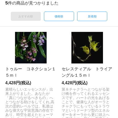
5
件の商品が見つかりました
おすすめ順
価格順
新着順
トゥルー コネクション１
セレスティアル トライア
５ｍｌ
ングル１５ｍｌ
4,428円(税込)
4,428円(税込)
素晴らしいエッセンスが」出
第８チャクラへとつながる架
来上がりました。あなたが
け橋を作ってくれるエッセン
「真につながるべきもの」へ
スです。ハートの光をあげる
とつながる助けをしてくれ,高
ことで、健康な人がオーラと
次の霊的レベルでは、私達は
チャクラにもっているトラウ
みな偉大な宇宙意識の存在で
マというドーナツ型のエネル
あり、時空を超えたヒューマ
ギーをオーラから更に頭上へ