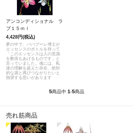
アンコンディショナル ラ
ブ１５ｍｌ
4,428円(税込)
夢の中で、ババプーレ博士が
エッセンスのボトルを持って
「このエッセンスは人の意識
を数倍もあげるものです」と
言っていました。魂には、私
達の理解を超えた存在、絶対
的な源と再びつながりたいと
熱望する思いがあります
5
1
5
商品中
-
商品
売れ筋商品