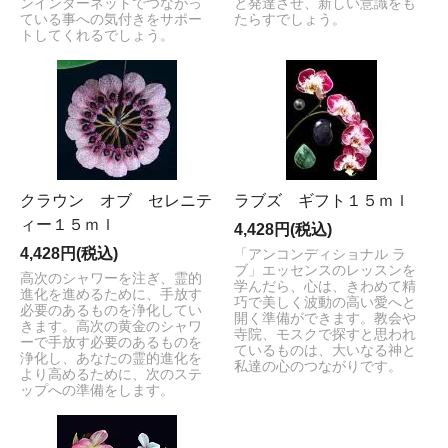
ンインターネットでつながっ
と発達させ、新しい意識をも
ている事への気付きをサポー
たらすでしょう。
トしてくれるでしょう。
クラウン オブ セレニテ
ラブズ ギフト１５ｍｌ
ィー１５ｍｌ
4,428円(税込)
4,428円(税込)
「アンコンディショナル ラ
ブ」エッセンスのレッスンを
高次のシャワーを注ぎ、霊的
学んだら、心は、きわめて精
進化を進めるために、手放す
巧で美しく波動の高い愛へと
必要のあるものを浄化してい
開く準備ができます。教会や
きます。高次の黄金のシャワ
寺院、モスクで探すと思われ
ーで手放す必要のあるものを
ているものは、大いなる神と
浄化し、あなたの霊的進化を
私達の心のつながりです。
より高めるために、次のステ
ップへの準備をします。