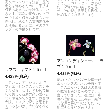
高次のシャワーを注ぎ、霊的
ょう。このエッセンスはあな
進化を進めるために、手放す
たに深遠な魂の美しさを見
必要のあるものを浄化してい
せ、その聖なる美を具現化し
きます。高次の黄金のシャワ
始めるてくれるでしょう。
ーで手放す必要のあるものを
浄化し、あなたの霊的進化を
より高めるために、次のステ
ップへの準備をします。
アンコンディショナル ラ
ブ１５ｍｌ
ラブズ ギフト１５ｍｌ
4,428円(税込)
4,428円(税込)
夢の中で、ババプーレ博士が
「アンコンディショナル ラ
エッセンスのボトルを持って
ブ」エッセンスのレッスンを
「このエッセンスは人の意識
学んだら、心は、きわめて精
を数倍もあげるものです」と
巧で美しく波動の高い愛へと
言っていました。魂には、私
開く準備ができます。教会や
達の理解を超えた存在、絶対
寺院、モスクで探すと思われ
的な源と再びつながりたいと
ているものは、大いなる神と
熱望する思いがあります