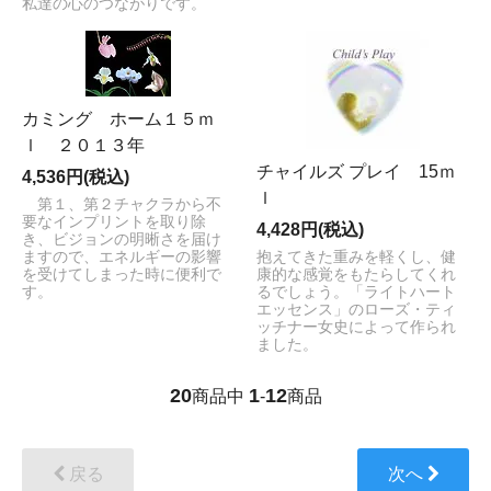
私達の心のつながりです。
カミング ホーム１５ｍ
ｌ ２０１３年
チャイルズ プレイ 15ｍ
4,536円(税込)
ｌ
第１、第２チャクラから不
要なインプリントを取り除
4,428円(税込)
き、ビジョンの明晰さを届け
ますので、エネルギーの影響
抱えてきた重みを軽くし、健
を受けてしまった時に便利で
康的な感覚をもたらしてくれ
す。
るでしょう。「ライトハート
エッセンス」のローズ・ティ
ッチナー女史によって作られ
ました。
20
1
12
商品中
-
商品
戻る
次へ