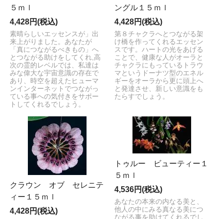
５ｍｌ
ングル１５ｍｌ
4,428円(税込)
4,428円(税込)
素晴らしいエッセンスが」出
第８チャクラへとつながる架
来上がりました。あなたが
け橋を作ってくれるエッセン
「真につながるべきもの」へ
スです。ハートの光をあげる
とつながる助けをしてくれ,高
ことで、健康な人がオーラと
次の霊的レベルでは、私達は
チャクラにもっているトラウ
みな偉大な宇宙意識の存在で
マというドーナツ型のエネル
あり、時空を超えたヒューマ
ギーをオーラから更に頭上へ
ンインターネットでつながっ
と発達させ、新しい意識をも
ている事への気付きをサポー
たらすでしょう。
トしてくれるでしょう。
トゥルー ビューティー１
５ｍｌ
クラウン オブ セレニテ
4,536円(税込)
ィー１５ｍｌ
あなたの本来の内なる美と、
他人の中にみる真なる美につ
4,428円(税込)
ながる事を助けてくれるでし