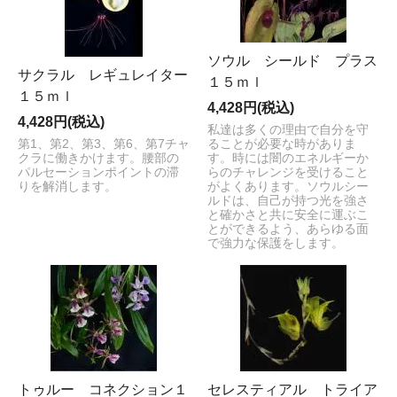
ソウル シールド プラス
サクラル レギュレイター
１５ｍｌ
１５ｍｌ
4,428円(税込)
4,428円(税込)
私達は多くの理由で自分を守
第1、第2、第3、第6、第7チャ
ることが必要な時がありま
クラに働きかけます。腰部の
す。時には闇のエネルギーか
パルセーションポイントの滞
らのチャレンジを受けること
りを解消します。
がよくあります。ソウルシー
ルドは、自己が持つ光を強さ
と確かさと共に安全に運ぶこ
とができるよう、あらゆる面
で強力な保護をします。
トゥルー コネクション１
セレスティアル トライア