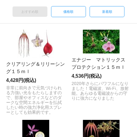
おすすめ順
価格順
新着順
エナジー マトリックス
クリアリング＆リリーシン
プロテクション１５ｍｌ
グ１５ｍｌ
4,536円(税込)
4,428円(税込)
2020年さらにパワフルになり
非常に前向きで元気づけられ
ました！電磁波、Wi-Fi、放射
る力強い光をもたらしますの
能。あらゆる電磁波からの守
で、部屋やオフィスなどのダ
りに強力になりました
ークな空間エネルギーを払拭
したい時の強力浄化用スプレ
ーとしても効果的です。