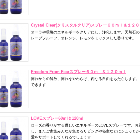
Crystal Clear(クリスタルクリア)スプレー６０ｍｌ＆１２
オーラや環境のエネルギーをクリアにし、浄化します。天然石の
レープフルーツ、オレンジ、レモンをミックスした香りです。
Freedom From Fearスプレー６０ｍｌ＆１２０ｍｌ
怖れからの解放、怖れをやわらげ、内なる自由をもたらします。
できます
LOVEスプレー60ml＆120ml
ローズの香りがする優しいエネルギーのLOVEスプレーです。
し、またご家族みんなが集まるリビングや寝室などにシュッとか
愛をサポートしてくれるでしょう☆