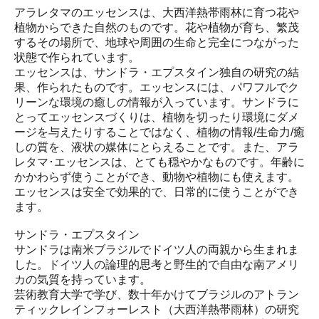
アラレタマのエッセンスは、大西洋熱帯雨林に育つ花や
植物からできた自然のものです。花や植物が育ち、繁茂
するその場所で、地球や周囲の生命と完全につながった
状態で作られています。
エッセンスは、サンドラ・エプスタイン独自の研究の結
果、作られたものです。エッセンスには、パワフルでク
リーンな環境の癒しの情報が入っています。サンドラに
とってエッセンスづくりは、植物を切ったり環境にダメ
ージを与えたりすることではなく、植物の情報/生命力/癒
しの質を、液状の媒体にとらえることです。また、アラ
レタマ･エッセンスは、とても穏やかなものです。年齢に
かかわらず使うことができ、動物や植物にも使えます。
エッセンスは安全で効果的で、日常的に使うことができ
ます。
サンドラ・エプスタイン
サンドラは南米ブラジルでドイツ人の両親から生まれま
した。ドイツ人の論理的思考と野生的で自由な南アメリ
カの気質を持っています。
芸術教育大学で学び、数十年かけてブラジルのアトラン
ティックレインフォーレスト（大西洋熱帯雨林）の研究