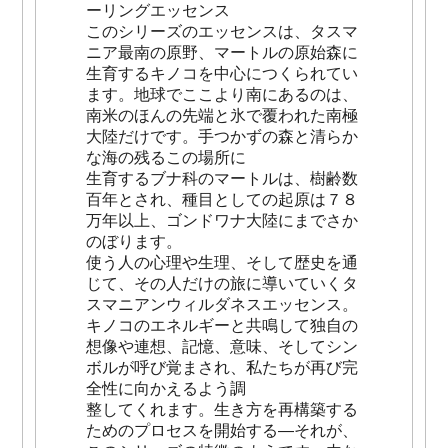
ーリングエッセンス
このシリーズのエッセンスは、タスマ
ニア最南の原野、マートルの原始森に
生育するキノコを中心につくられてい
ます。地球でここより南にあるのは、
南米のほんの先端と氷で覆われた南極
大陸だけです。手つかずの森と清らか
な海の残るこの場所に
生育するブナ科のマートルは、樹齢数
百年とされ、種目としての起原は７８
万年以上、ゴンドワナ大陸にまでさか
のぼります。
使う人の心理や生理、そして歴史を通
じて、その人だけの旅に導いていくタ
スマニアンウィルダネスエッセンス。
キノコのエネルギーと共鳴して独自の
想像や連想、記憶、意味、そしてシン
ボルが呼び覚まされ、私たちが再び完
全性に向かえるよう調
整してくれます。生き方を再構築する
ためのプロセスを開始する―それが、