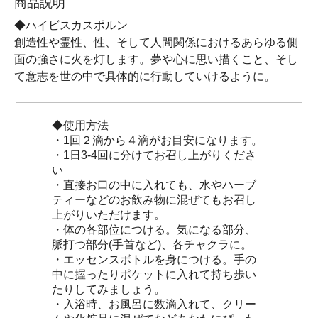
商品説明
◆ハイビスカスポルン
創造性や霊性、性、そして人間関係におけるあらゆる側
面の強さに火を灯します。夢や心に思い描くこと、そし
て意志を世の中で具体的に行動していけるように。
◆使用方法
・1回２滴から４滴がお目安になります。
・1日3-4回に分けてお召し上がりくださ
い
・直接お口の中に入れても、水やハーブ
ティーなどのお飲み物に混ぜてもお召し
上がりいただけます。
・体の各部位につける。気になる部分、
脈打つ部分(手首など)、各チャクラに。
・エッセンスボトルを身につける。手の
中に握ったりポケットに入れて持ち歩い
たりしてみましょう。
・入浴時、お風呂に数滴入れて、クリー