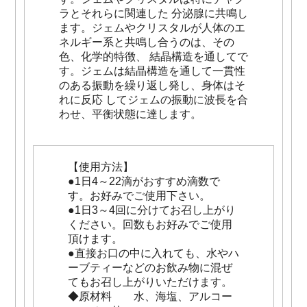
ラとそれらに関連した 分泌腺に共鳴し
ます。ジェムやクリスタルが人体のエ
ネルギー系と共鳴し合うのは、その
色、化学的特徴、 結晶構造を通してで
す。ジェムは結晶構造を通して一貫性
のある振動を繰り返し発し、身体はそ
れに反応 してジェムの振動に波長を合
わせ、平衡状態に達します。
【使用方法】
●1日4～22滴がおすすめ滴数で
す。お好みでご使用下さい。
●1日3～4回に分けてお召し上がり
ください。回数もお好みでご使用
頂けます。
●直接お口の中に入れても、水やハ
ーブティーなどのお飲み物に混ぜ
てもお召し上がりいただけます。
◆原材料 水、海塩、アルコー