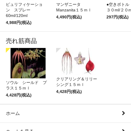
ピュリフィケーショ
マンザニータ
●空きボトル
ン スプレー
Manzanita１５ｍｌ
３０ml/２０m
60ml/120ml
4,490円(税込)
297円(税込)
4,988円(税込)
売れ筋商品
クリアリング＆リリー
ソウル シールド プ
シング１５ｍｌ
ラス１５ｍｌ
4,428円(税込)
4,428円(税込)
ホーム