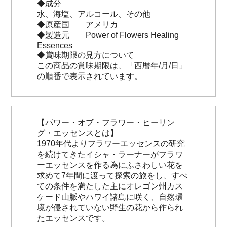
◆成分
水、海塩、アルコール、その他
◆原産国 アメリカ
◆製造元 Power of Flowers Healing
Essences
◆賞味期限の見方について
この商品の賞味期限は、「西暦年/月/日」
の順番で表示されています。
【パワー・オブ・フラワー・ヒーリン
グ・エッセンスとは】
1970年代よりフラワーエッセンスの研究
を続けてきたイシャ・ラーナーがフラワ
ーエッセンスを作る為にふさわしい花を
求めて7年間に渡って探索の旅をし、すべ
ての条件を満たした主にオレゴン州カス
ケード山脈やハワイ諸島に咲く、自然環
境が侵されていない野生の花から作られ
たエッセンスです。