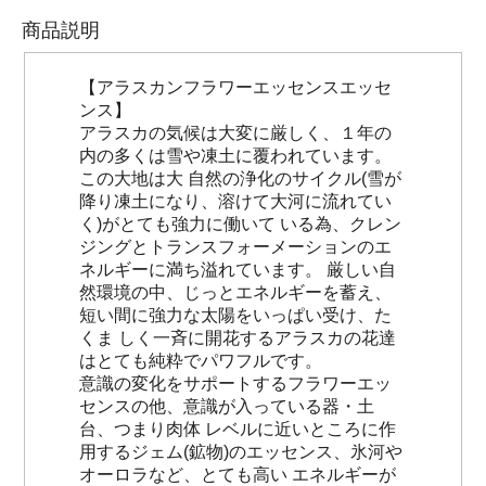
商品説明
【アラスカンフラワーエッセンスエッセ
ンス】
アラスカの気候は大変に厳しく、１年の
内の多くは雪や凍土に覆われています。
この大地は大 自然の浄化のサイクル(雪が
降り凍土になり、溶けて大河に流れてい
く)がとても強力に働いて いる為、クレン
ジングとトランスフォーメーションのエ
ネルギーに満ち溢れています。 厳しい自
然環境の中、じっとエネルギーを蓄え、
短い間に強力な太陽をいっぱい受け、た
くま しく一斉に開花するアラスカの花達
はとても純粋でパワフルです。
意識の変化をサポートするフラワーエッ
センスの他、意識が入っている器・土
台、つまり肉体 レベルに近いところに作
用するジェム(鉱物)のエッセンス、氷河や
オーロラなど、とても高い エネルギーが