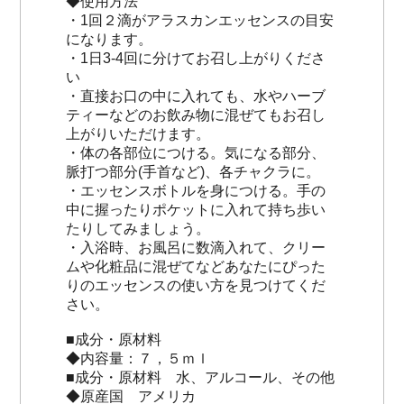
◆使用方法
・1回２滴がアラスカンエッセンスの目安
になります。
・1日3-4回に分けてお召し上がりくださ
い
・直接お口の中に入れても、水やハーブ
ティーなどのお飲み物に混ぜてもお召し
上がりいただけます。
・体の各部位につける。気になる部分、
脈打つ部分(手首など)、各チャクラに。
・エッセンスボトルを身につける。手の
中に握ったりポケットに入れて持ち歩い
たりしてみましょう。
・入浴時、お風呂に数滴入れて、クリー
ムや化粧品に混ぜてなどあなたにぴった
りのエッセンスの使い方を見つけてくだ
さい。
■成分・原材料
◆内容量：７，５ｍｌ
■成分・原材料 水、アルコール、その他
◆原産国 アメリカ