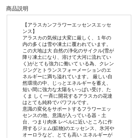
商品説明
【アラスカンフラワーエッセンスエッセ
ンス】
アラスカの気候は大変に厳しく、１年の
内の多くは雪や凍土に覆われています。
この大地は大 自然の浄化のサイクル(雪が
降り凍土になり、溶けて大河に流れてい
く)がとても強力に働いて いる為、クレン
ジングとトランスフォーメーションのエ
ネルギーに満ち溢れています。 厳しい自
然環境の中、じっとエネルギーを蓄え、
短い間に強力な太陽をいっぱい受け、た
くま しく一斉に開花するアラスカの花達
はとても純粋でパワフルです。
意識の変化をサポートするフラワーエッ
センスの他、意識が入っている器・土
台、つまり肉体 レベルに近いところに作
用するジェム(鉱物)のエッセンス、氷河や
オーロラなど、とても高い エネルギーが