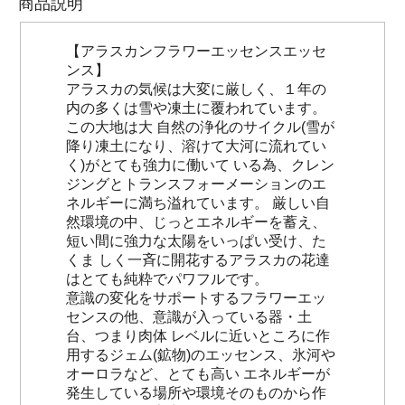
商品説明
【アラスカンフラワーエッセンスエッセ
ンス】
アラスカの気候は大変に厳しく、１年の
内の多くは雪や凍土に覆われています。
この大地は大 自然の浄化のサイクル(雪が
降り凍土になり、溶けて大河に流れてい
く)がとても強力に働いて いる為、クレン
ジングとトランスフォーメーションのエ
ネルギーに満ち溢れています。 厳しい自
然環境の中、じっとエネルギーを蓄え、
短い間に強力な太陽をいっぱい受け、た
くま しく一斉に開花するアラスカの花達
はとても純粋でパワフルです。
意識の変化をサポートするフラワーエッ
センスの他、意識が入っている器・土
台、つまり肉体 レベルに近いところに作
用するジェム(鉱物)のエッセンス、氷河や
オーロラなど、とても高い エネルギーが
発生している場所や環境そのものから作