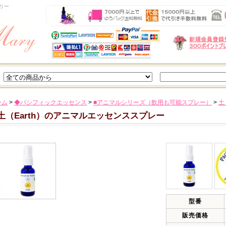
リー
ーム
>
◆パシフィックエッセンス
>
■アニマルシリーズ（飲用も可能スプレー）
>
土
土（Earth）のアニマルエッセンススプレー
型番
販売価格