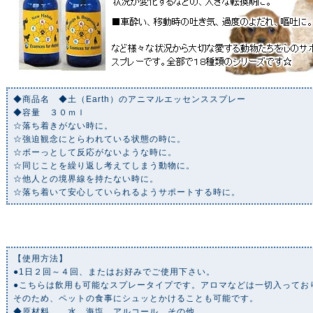
◆商品名 ◆土（Earth）のアニマルエッセンススプレー
◆容量 ３０ｍｌ
☆落ち着きがない時に。
☆強迫観念にとらわれている状態の時に。
☆ボーっとして反応がないような時に。
☆同じことを繰り返し考えてしまう動物に。
☆他人との境界線を持たない時に。
☆落ち着いて安心していられるようサポートする時に。
【使用方法】
●1日２回～４回、またはお好みでご使用下さい。
●こちらは飲用も可能なスプレータイプです。アロマなどは一切入ってお
そのため、ペットの食事にシュッとかけることも可能です。
◆原材料 水、海塩、アルコール、その他