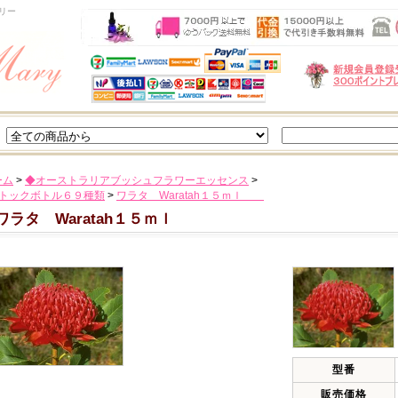
リー
ーム
>
◆オーストラリアブッシュフラワーエッセンス
>
ストックボトル６９種類
>
ワラタ Waratah１５ｍｌ
ワラタ Waratah１５ｍｌ
型番
販売価格