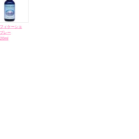
フィケーショ
プレー
120ml