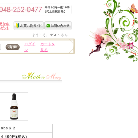
ようこそ。
ゲスト
さん
ログイ
カートを
ン
見る
obs６２
4,490円(税込)