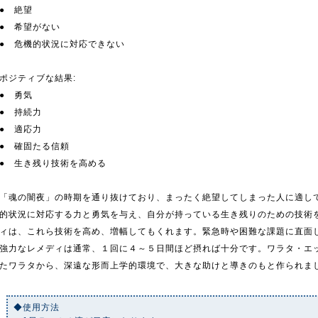
● 絶望
● 希望がない
● 危機的状況に対応できない
ポジティブな結果:
● 勇気
● 持続力
● 適応力
● 確固たる信頼
● 生き残り技術を高める
「魂の闇夜」の時期を通り抜けており、まったく絶望してしまった人に適し
的状況に対応する力と勇気を与え、自分が持っている生き残りのための技術
ィは、これら技術を高め、増幅してもくれます。緊急時や困難な課題に直面
強力なレメディは通常、１回に４～５日間ほど摂れば十分です。ワラタ・エ
たワラタから、深遠な形而上学的環境で、大きな助けと導きのもと作られま
◆使用方法