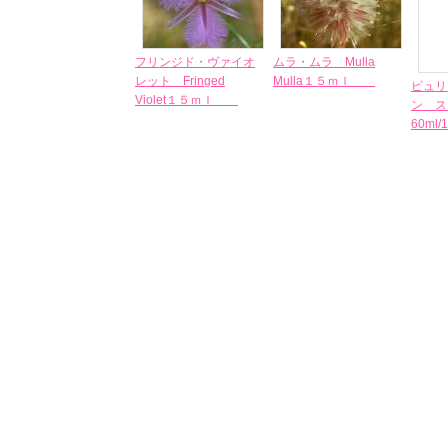
フリンジド・ヴァイオ
ムラ・ムラ Mulla
レット Fringed
Mulla１５ｍｌ
ピュリ
Violet１５ｍｌ
ン ス
60ml/