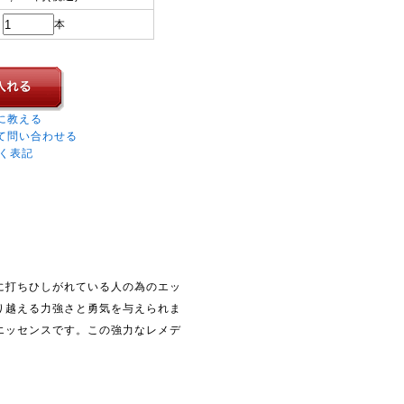
本
に教える
て問い合わせる
く表記
に打ちひしがれている人の為のエッ
り越える力強さと勇気を与えられま
エッセンスです。この強力なレメデ