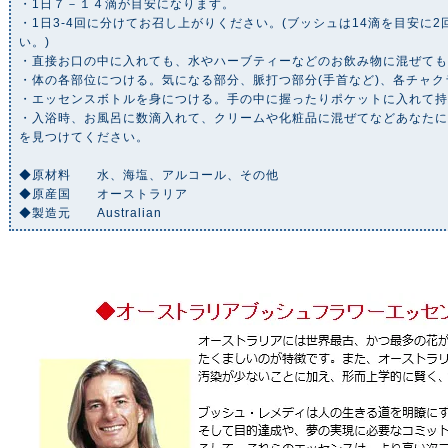
・1日７－１４滴が目安になります。
・1日3-4回に分けてお召し上がりください。(ブッシュは14滴を目安に
い。)
・直接お口の中に入れても、水やハーブティーなどのお飲み物に混ぜて
・体の各部位につける。気になる部分、脈打つ部分(手首など)、各チャク
・エッセンスボトルを身につける。手の中に握ったりポケットに入れて
・入浴時、お風呂に数滴入れて、クリームや化粧品に混ぜてなどあなた
を見つけてください。
◆原材料 水、海塩、アルコール、その他
◆原産国 オーストラリア
◆製造元 Australian