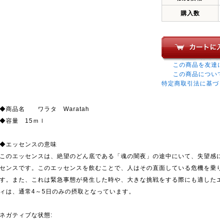
購入数
この商品を友達
この商品につい
特定商取引法に基づ
◆商品名 ワラタ Waratah
◆容量 15ｍｌ
◆エッセンスの意味
このエッセンスは、絶望のどん底である「魂の闇夜」の途中にいて、失望感
センスです。このエッセンスを飲むことで、人はその直面している危機を乗
す。また、これは緊急事態が発生した時や、大きな挑戦をする際にも適した
ィは、通常4～5日のみの摂取となっています。
ネガティブな状態: