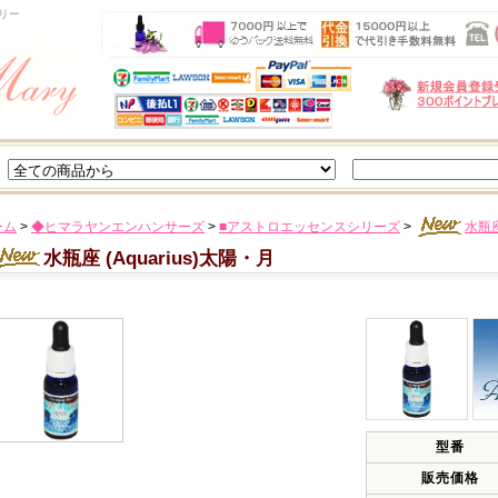
リー
ーム
>
◆ヒマラヤンエンハンサーズ
>
■アストロエッセンスシリーズ
>
水瓶座
水瓶座 (Aquarius)太陽・月
型番
販売価格