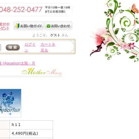
ようこそ。
ゲスト
さん
ログイ
カートを
ン
見る
 (Aquarius)太陽・月
h１1
4,490円(税込)