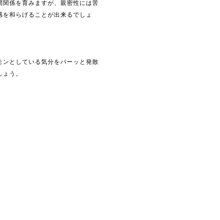
間関係を育みますが、親密性には苦
感を和らげることが出来るでしょ
モンとしている気分をパーッと発散
しょう。