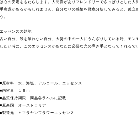
は心の安定をもたらします。人間愛がありフレンドリーでさっぱりとした人
手意識があるかもしれません。自分なりの感情を徹底分析してみると、孤立
う。
エッセンスの効能
古い自分、殻を破れない自分、大勢の中の一人にうんざりしている時、モン
したい時に、このエッセンスがあなたに必要な光の導き手となってくれるで
■原材料 水、海塩、アルコール、エッセンス
■内容量 １５ｍｌ
■品質保持期限 商品各ラベルに記載
■原産国 オーストラリア
■製造元 ヒマラヤンフラワーエッセンス