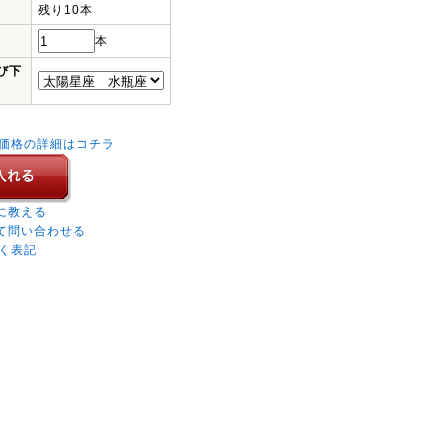
残り10本
本
び下
価格の詳細はコチラ
に教える
て問い合わせる
く表記
。