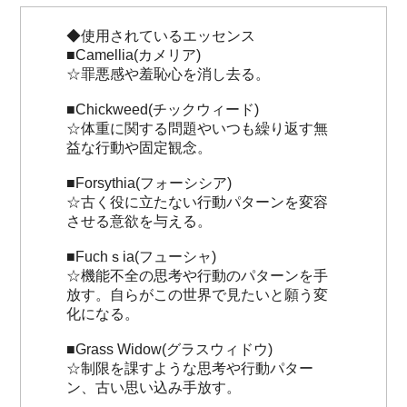
◆使用されているエッセンス
■Camellia(カメリア)
☆罪悪感や羞恥心を消し去る。
■Chickweed(チックウィード)
☆体重に関する問題やいつも繰り返す無
益な行動や固定観念。
■Forsythia(フォーシシア)
☆古く役に立たない行動パターンを変容
させる意欲を与える。
■Fuchｓia(フューシャ)
☆機能不全の思考や行動のパターンを手
放す。自らがこの世界で見たいと願う変
化になる。
■Grass Widow(グラスウィドウ)
☆制限を課すような思考や行動パター
ン、古い思い込み手放す。