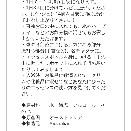
・1日７－１４滴が目安になります。
・1日3-4回に分けてお召し上がりくださ
い。(ブッシュは14滴を目安に2回に分け
てお召し上がり下さい。)
・直接お口の中に入れても、水やハーブ
ティーなどのお飲み物に混ぜてもお召し
上がりいただけます。
・体の各部位につける。気になる部分、
脈打つ部分(手首など)、各チャクラに。
・エッセンスボトルを身につける。手の
中に握ったりポケットに入れて持ち歩い
たりしてみましょう。
・入浴時、お風呂に数滴入れて、クリー
ムや化粧品に混ぜてなどあなたにぴった
りのエッセンスの使い方を見つけてくだ
さい。
◆原材料 水、海塩、アルコール、そ
の他
◆原産国 オーストラリア
◆製造元 Australian