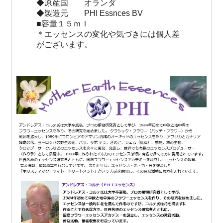
◆原産国 オランダ
◆製造元 PHI Essnces BV
■容量１５ｍｌ
＊エッセンスの変化や気づきには個人差
がございます。