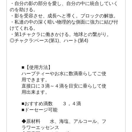
・自分の影の部分を愛し、自分の中に統合していく
のを助ける。
・影を受容させ、成長へと導く。ブロックの解放。
・私達の中の深く暗い物理的な側面に強力に結び付
けてくれる。
・第1チャクラに働きかける。地球との繋がり。
◎チャクラ:ベース(第1)、ハート(第4)
■【使用方法】
ハーブティーやお水に数滴垂らしてご使
用できます。
直接口に３滴～４滴を目安に垂らして使
用出来ます。
■おすすめ滴数 ３，４滴
■ドーセージ可能
◆原材料 水、海塩、アルコール、フ
ラワーエッセンス