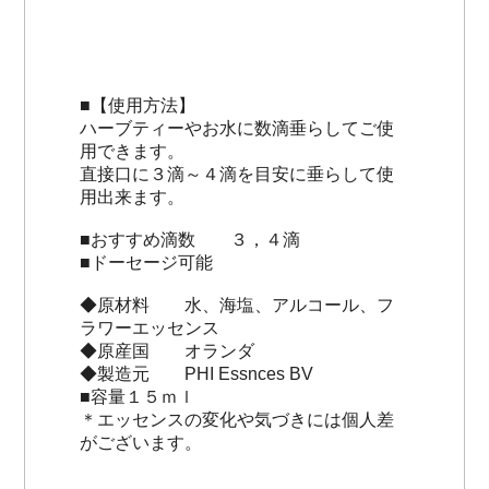
■【使用方法】
ハーブティーやお水に数滴垂らしてご使
用できます。
直接口に３滴～４滴を目安に垂らして使
用出来ます。
■おすすめ滴数 ３，４滴
■ドーセージ可能
◆原材料 水、海塩、アルコール、フ
ラワーエッセンス
◆原産国 オランダ
◆製造元 PHI Essnces BV
■容量１５ｍｌ
＊エッセンスの変化や気づきには個人差
がございます。