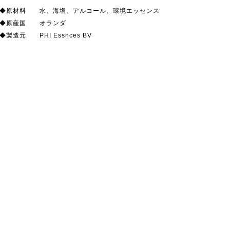
◆原材料 水、海塩、アルコール、環境エッセンス
◆原産国 オランダ
◆製造元 PHI Essnces BV