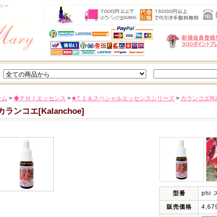
リー
ーム
>
◆ＰＨＩエッセンス
>
■Ｔ１＆スペシャルエッセンスシリーズ
>
カランコエ[Kal
カランコエ[Kalanchoe]
型番
ph
販売価格
4,6