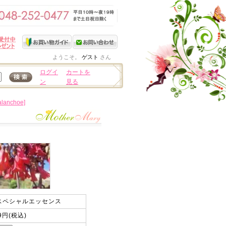
ようこそ。
ゲスト
さん
ログイ
カートを
ン
見る
anchoe]
i スペシャルエッセンス
79円(税込)