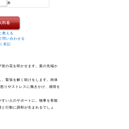
本
に教える
て問い合わせる
く表記
ブ状の花を咲かせます。葉の先端か
し、緊張を解く助けをします。肉体
。怒りやストレスに働きかけ、感情を
やすい人のサポートに。物事を客観
情と行動に調和が生まれるでしょ