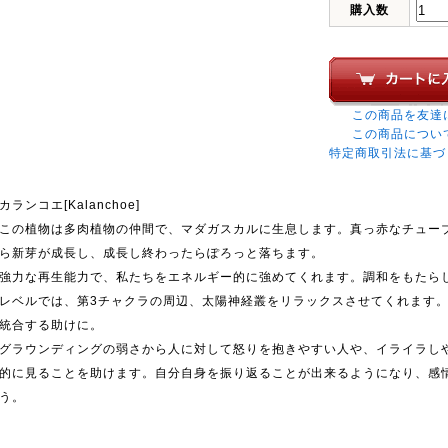
購入数
この商品を友達
この商品につい
特定商取引法に基づ
カランコエ[Kalanchoe]
この植物は多肉植物の仲間で、マダガスカルに生息します。真っ赤なチュー
ら新芽が成長し、成長し終わったらぽろっと落ちます。
強力な再生能力で、私たちをエネルギー的に強めてくれます。調和をもたら
レベルでは、第3チャクラの周辺、太陽神経叢をリラックスさせてくれます
統合する助けに。
グラウンディングの弱さから人に対して怒りを抱きやすい人や、イライラし
的に見ることを助けます。自分自身を振り返ることが出来るようになり、感
う。