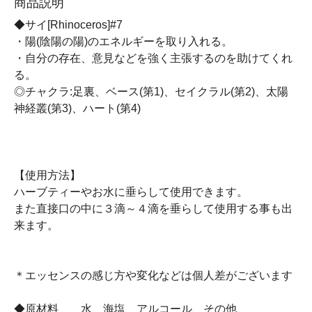
商品説明
◆サイ[Rhinoceros]#7
・陽(陰陽の陽)のエネルギーを取り入れる。
・自分の存在、意見などを強く主張するのを助けてくれ
る。
◎チャクラ:足裏、ベース(第1)、セイクラル(第2)、太陽
神経叢(第3)、ハート(第4)
【使用方法】
ハーブティーやお水に垂らして使用できます。
また直接口の中に３滴～４滴を垂らして使用する事も出
来ます。
＊エッセンスの感じ方や変化などは個人差がございます
◆原材料 水、海塩、アルコール、その他