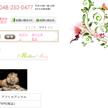
ようこそ。
ゲスト
さん
ログイ
カートを
ン
見る
6
hＩアフリカアニマル
679円(税込)