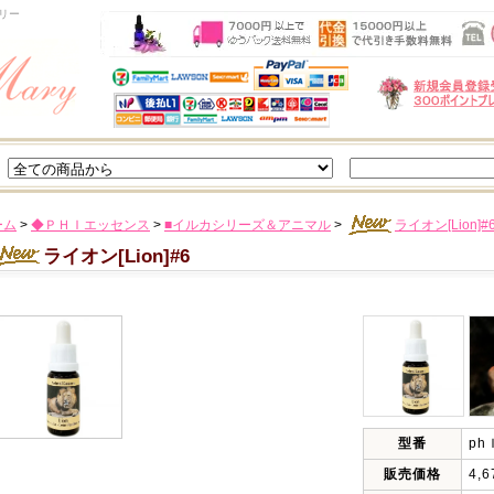
リー
ーム
>
◆ＰＨＩエッセンス
>
■イルカシリーズ＆アニマル
>
ライオン[Lion]#
ライオン[Lion]#6
型番
p
販売価格
4,