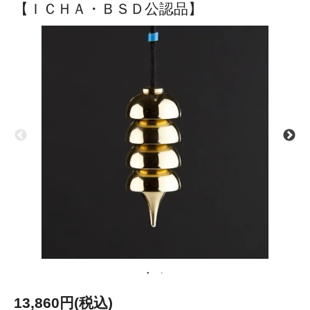
【ＩＣＨＡ・ＢＳＤ公認品】
13,860円(税込)