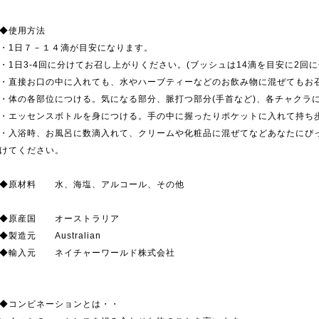
◆使用方法
・1日７－１４滴が目安になります。
・1日3-4回に分けてお召し上がりください。(ブッシュは14滴を目安に2回
・直接お口の中に入れても、水やハーブティーなどのお飲み物に混ぜてもお
・体の各部位につける。気になる部分、脈打つ部分(手首など)、各チャクラ
・エッセンスボトルを身につける。手の中に握ったりポケットに入れて持ち
・入浴時、お風呂に数滴入れて、クリームや化粧品に混ぜてなどあなたにぴ
けてください。
◆原材料 水、海塩、アルコール、その他
◆原産国 オーストラリア
◆製造元 Australian
◆輸入元 ネイチャーワールド株式会社
◆コンビネーションとは・・