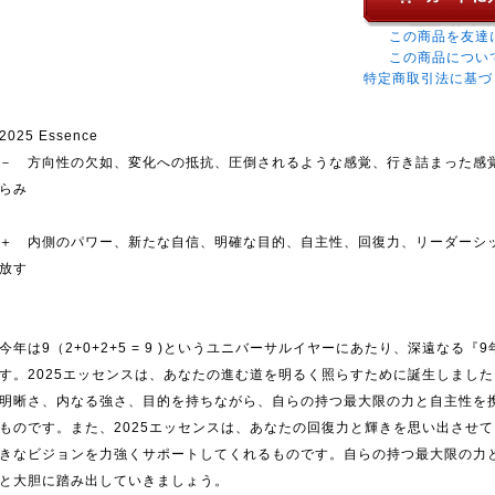
この商品を友達
この商品につい
特定商取引法に基づ
2025 Essence
－ 方向性の欠如、変化への抵抗、圧倒されるような感覚、行き詰まった感
らみ
＋ 内側のパワー、新たな自信、明確な目的、自主性、回復力、リーダーシ
放す
今年は9（2+0+2+5 = 9 )というユニバーサルイヤーにあたり、深遠なる
す。2025エッセンスは、あなたの進む道を明るく照らすために誕生しまし
明晰さ、内なる強さ、目的を持ちながら、自らの持つ最大限の力と自主性を
ものです。また、2025エッセンスは、あなたの回復力と輝きを思い出させ
きなビジョンを力強くサポートしてくれるものです。自らの持つ最大限の力
と大胆に踏み出していきましょう。