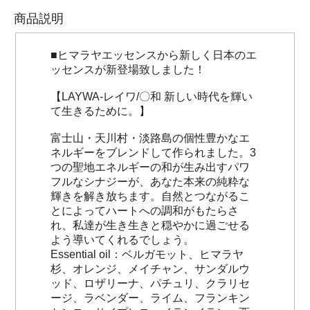
商品説明
■ヒマラヤエッセンスから新しく日本のエ
ッセンスが新登場致しました！
【LAYWA-レイワ/〇和 新しい時代を輝い
て生きるために。】
富士山・天川村・淡路島の個性豊かなエ
ネルギーをブレンドして作られました。3
つの聖地エネルギーの和が生み出すパワ
フルなシナジーが、あなた本来の純粋な
輝きを解き放ちます。自然とつながるこ
とによってハートへの調和がもたらさ
れ、私達が生き生きと穏やかに過ごせる
よう導いてくれるでしょう。
Essential oil：ベルガモット、ヒマラヤ
杉、オレンジ、メイチャン、サンダルウ
ッド、ロザリーナ、パチュリ、クラリセ
ージ、ラベンダー、ライム、フランキン