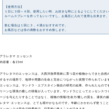
【使用方法】
１日に３回～４回。使用したい時、お好きな時にとるようにしてくださ
ルームスプレーを作ってもいいですし、お風呂に入れて使用も出来ます
飲む場合は１回に３，４滴がおすすめです。
お風呂などは倍の滴数をおすすめ致します。
アラレタマ エッセンス
内容量：各15ml
アラレタマのエッセンスは、大西洋熱帯雨林に育つ花や植物からできた自然
するその場所で、地球や周囲の生命と完全につながった状態で作られていま
エッセンスは、サンドラ・エプスタイン独自の研究の結果、作られたもので
リーンな環境の癒しの情報が入っています。サンドラにとってエッセンスづ
ージを与えたりすることではなく、植物の情報/生命力/癒しの質を、液状の
レタマ･エッセンスは、とても穏やかなものです。年齢にかかわらず使うこ
エッセンスは安全で効果的で、日常的に使うことができます。