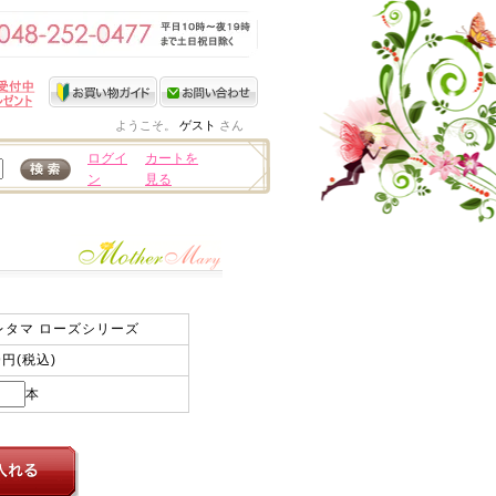
ようこそ。
ゲスト
さん
ログイ
カートを
ン
見る
レタマ ローズシリーズ
9円(税込)
本