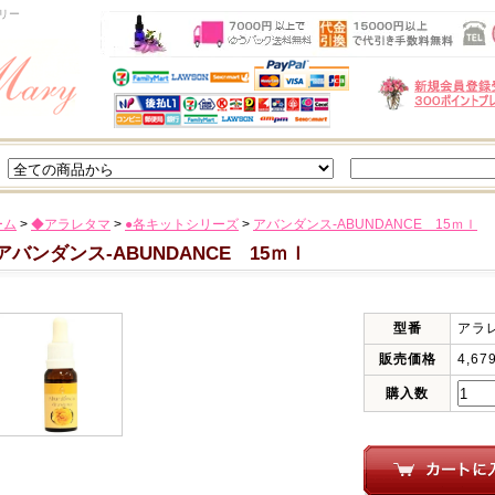
リー
ーム
>
◆アラレタマ
>
●各キットシリーズ
>
アバンダンス‐ABUNDANCE 15ｍｌ
アバンダンス‐ABUNDANCE 15ｍｌ
型番
アラ
販売価格
4,67
購入数