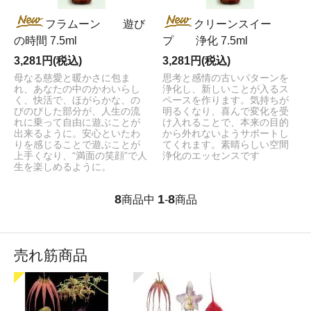
フラムーン 遊び
クリーンスイー
の時間 7.5ml
プ 浄化 7.5ml
3,281円(税込)
3,281円(税込)
母なる慈愛と暖かさに包ま
思考と感情の古いパターンを
れ、あなたの中のかわいらし
浄化し、新しいことが入るス
く、快活で、ほがらかな、の
ペースを作ります。気持ちが
びのびした部分が、人生の流
明るくなり、喜んで変化を受
れに乗って自由に遊ぶことが
け入れることで、本来の目的
出来るように。安心といたわ
から外れないようサポートし
りを感じることで遊ぶことが
てくれます。素晴らしい空間
上手くなり、“満面の笑顔”で人
浄化のエッセンスです
生を楽しめるように。
8
1
8
商品中
-
商品
売れ筋商品