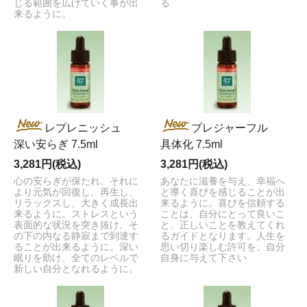
じる範囲を広げていく事が出
る
来るように。
レプレニッシュ
プレジャーフル
深い安らぎ 7.5ml
具体化 7.5ml
3,281円(税込)
3,281円(税込)
心の安らぎが保たれ、それに
あなたに滋養を与え、幸福へ
より元気が回復し、再生し、
と導く喜びを感じることが出
リラックスし、大きく成長出
来るように。喜びを信頼する
来るように。ストレスという
ことは、自分にとって良いこ
表面的な状況を突き抜け、そ
と、正しいことを教えてくれ
の下の内なる静寂まで到達す
るガイドとなります。人生を
ることが出来るように。深い
思い切り楽しむ許可を、自分
眠りを助け、全てのレベルで
自身に与えて下さい
新しい自分となれるように。