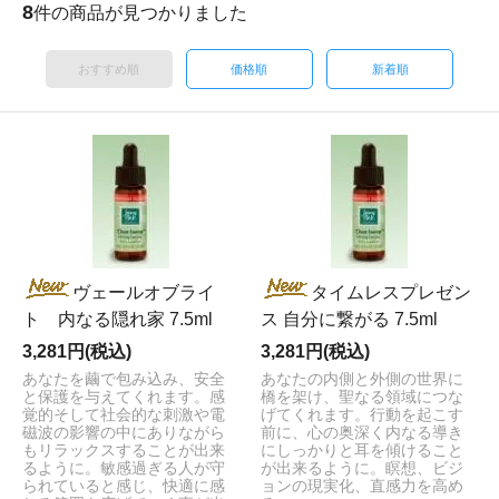
8
件の商品が見つかりました
おすすめ順
価格順
新着順
ヴェールオブライ
タイムレスプレゼン
ト 内なる隠れ家 7.5ml
ス 自分に繋がる 7.5ml
3,281円(税込)
3,281円(税込)
あなたを繭で包み込み、安全
あなたの内側と外側の世界に
と保護を与えてくれます。感
橋を架け、聖なる領域につな
覚的そして社会的な刺激や電
げてくれます。行動を起こす
磁波の影響の中にありながら
前に、心の奥深く内なる導き
もリラックスすることが出来
にしっかりと耳を傾けること
るように。敏感過ぎる人が守
が出来るように。瞑想、ビジ
られていると感じ、快適に感
ョンの現実化、直感力を高め