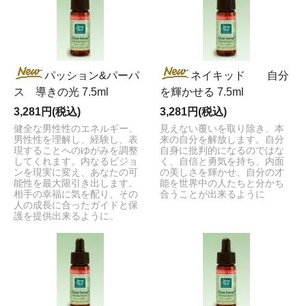
パッション&パーパ
ネイキッド 自分
ス 導きの光 7.5ml
を輝かせる 7.5ml
3,281円(税込)
3,281円(税込)
健全な男性性のエネルギー。
見えない覆いを取り除き、本
男性性を理解し、経験し、表
来の自分を解放します。自分
現することへのゆがみを調整
自身に批判的になるのではな
してくれます。内なるビジョ
く、自信と勇気を持ち、内面
ンを現実に変え、あなたの可
の美しさを輝かせ、自分の才
能性を最大限引き出します。
能を世界中の人たちと分かち
相手の幸福に気を配り、その
合うことが出来るように
人の成長に合ったガイドと保
護を提供出来るように。