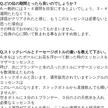
Q,どの位の期間とったら良いのでしょうか？
A,一般的には３～４週間を目安にするとよいでしょう。３～４
週間たたなくても、
課題がクリアされたと感じ、もうこのエッセンスは必要ないと
思った場合は
その時点でおやめになってもかまいません。
ご自身の心に聞いて飲まれる事をおすすめ致します。
Q,ストックレベルとドーセージボトルの違いを教えて下さい。
A,水をはったボールにお花を浮かべて創った時のエッセンスを
マザーエッセンスと
呼び、次にブランデーと水の入ったボトルにマザーエッセンス
を数滴加えたものを
ストックボトルと言います。通常販売されていますシングルの
エッセンスは
このレベルになります。ストックボトルから直接飲んでも構い
ませんが、
空きボトルに３分の１ブランデー、３分の２の天然水を入れ、
必要なエッセンスを
３～４滴混ぜてボトルを作り、ここから使用すると経済的で