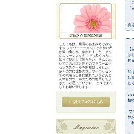
「
「
育
こんにちは。店長のあまみめぐみで
す☆ フラワーエッセンスと出会い私
【
は沢山癒され、救われました。そん
は
なエッセンスを少しでも多くの方に
知って使用して頂きたい、そんな思
世
いでこのお店と世界のフラワーエッ
センススクールを開校致しました。
多くの方に世界のフラワーエッセン
私
スの素晴らしさに触れて頂きどんど
1
ん幸せのツールのための使用して頂
きたいと思っています。 どうぞよろ
た
しくお願い致します。
2
植
フ
静
「