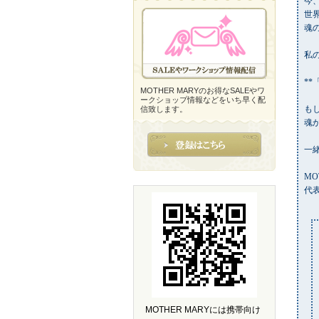
今
世
魂
私
*
MOTHER MARYのお得なSALEやワ
ークショップ情報などをいち早く配
も
信致します。
魂
一
MO
代
MOTHER MARYには携帯向け