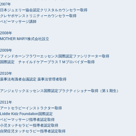
2007年
日本ジュエリー協会認定クリスタルカウンセラー取得
クレヤボヤンストリニティーカウンセラー取得
ベビーマッサージ講師
2008年
MOTHER MARY株式会社設立
2009年
フィンドホーンフラワーエッセンス国際認定ファシリテーター取得
国際認定 チャイルドケアープラスＴＭプロバイダー取得
2010年
薬事法有識者会議認定 薬事法管理者取得
アンジェリックエッセンス国際認定プラクティショナー取得（第１期生）
2011年
アートセラピーインストラクター取得
Liddle Kidz Foundation国際認定
ベビーマッサージ指導者認定取得
小児タッチセラピー指導者認定取得
自閉症児タッチセラピー指導者認定取得