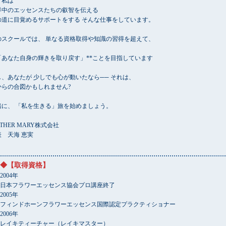
、私は
界中のエッセンスたちの叡智を伝える
の道に目覚めるサポートをする そんな仕事をしています。
のスクールでは、 単なる資格取得や知識の習得を超えて、
*「あなた自身の輝きを取り戻す」**ことを目指しています
し、あなたが 少しでも心が動いたなら── それは、
からの合図かもしれません?
緒に、 「私を生きる」旅を始めましょう。
THER MARY株式会社
表 天海 恵実
◆【取得資格】
2004年
日本フラワーエッセンス協会プロ講座終了
2005年
フィンドホーンフラワーエッセンス国際認定プラクティショナー
2006年
レイキティーチャー（レイキマスター）