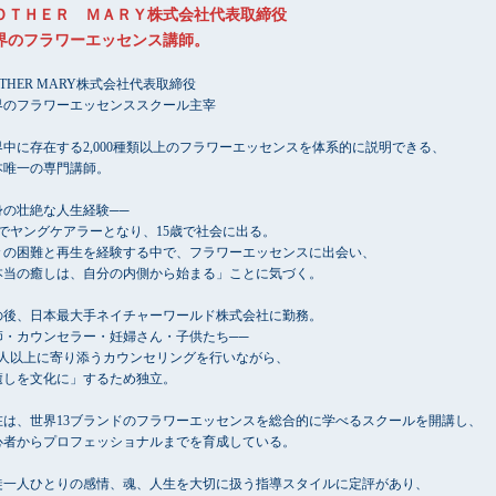
ＯＴＨＥＲ ＭＡＲＹ株式会社代表取締役
界のフラワーエッセンス講師。
THER MARY株式会社代表取締役
界のフラワーエッセンススクール主宰
界中に存在する2,000種類以上のフラワーエッセンスを体系的に説明できる、
本唯一の専門講師。
身の壮絶な人生経験──
歳でヤングケアラーとなり、15歳で社会に出る。
々の困難と再生を経験する中で、フラワーエッセンスに出会い、
本当の癒しは、自分の内側から始まる」ことに気づく。
の後、日本最大手ネイチャーワールド株式会社に勤務。
師・カウンセラー・妊婦さん・子供たち──
万人以上に寄り添うカウンセリングを行いながら、
癒しを文化に」するため独立。
在は、世界13ブランドのフラワーエッセンスを総合的に学べるスクールを開講し、
心者からプロフェッショナルまでを育成している。
徒一人ひとりの感情、魂、人生を大切に扱う指導スタイルに定評があり、