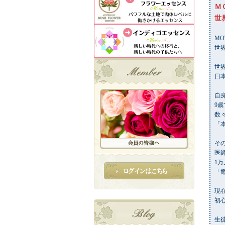
Ｍ
世
MO
世
世
日
自
9
数
「
そ
医
1
「
現
初
生