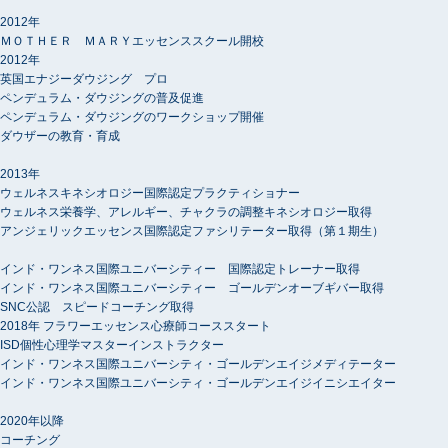
2012年
ＭＯＴＨＥＲ ＭＡＲＹエッセンススクール開校
2012年
英国エナジーダウジング プロ
ペンデュラム・ダウジングの普及促進
ペンデュラム・ダウジングのワークショップ開催
ダウザーの教育・育成
2013年
ウェルネスキネシオロジー国際認定プラクティショナー
ウェルネス栄養学、アレルギー、チャクラの調整キネシオロジー取得
アンジェリックエッセンス国際認定ファシリテーター取得（第１期生）
インド・ワンネス国際ユニバーシティー 国際認定トレーナー取得
インド・ワンネス国際ユニバーシティー ゴールデンオーブギバー取得
SNC公認 スピードコーチング取得
2018年 フラワーエッセンス心療師コーススタート
ISD個性心理学マスターインストラクター
インド・ワンネス国際ユニバーシティ・ゴールデンエイジメディテーター
インド・ワンネス国際ユニバーシティ・ゴールデンエイジイニシエイター
2020年以降
コーチング