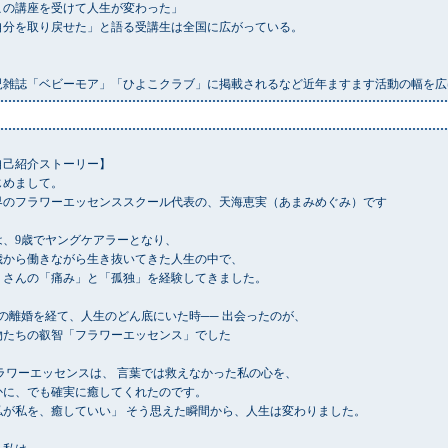
この講座を受けて人生が変わった」
自分を取り戻せた」と語る受講生は全国に広がっている。
児雑誌「ベビーモア」「ひよこクラブ」に掲載されるなど近年ますます活動の幅を広
自己紹介ストーリー】
じめまして。
界のフラワーエッセンススクール代表の、天海恵実（あまみめぐみ）です
は、9歳でヤングケアラーとなり、
5歳から働きながら生き抜いてきた人生の中で、
くさんの「痛み」と「孤独」を経験してきました。
度の離婚を経て、人生のどん底にいた時── 出会ったのが、
物たちの叡智「フラワーエッセンス」でした
ラワーエッセンスは、 言葉では救えなかった私の心を、
かに、でも確実に癒してくれたのです。
私が私を、癒していい」 そう思えた瞬間から、人生は変わりました。