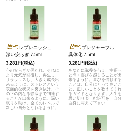
レプレニッシュ
プレジャーフル
深い安らぎ 7.5ml
具体化 7.5ml
3,281円(税込)
3,281円(税込)
心の安らぎが保たれ、それに
あなたに滋養を与え、幸福へ
より元気が回復し、再生し、
と導く喜びを感じることが出
リラックスし、大きく成長出
来るように。喜びを信頼する
来るように。ストレスという
ことは、自分にとって良いこ
表面的な状況を突き抜け、そ
と、正しいことを教えてくれ
の下の内なる静寂まで到達す
るガイドとなります。人生を
ることが出来るように。深い
思い切り楽しむ許可を、自分
眠りを助け、全てのレベルで
自身に与えて下さい
新しい自分となれるように。