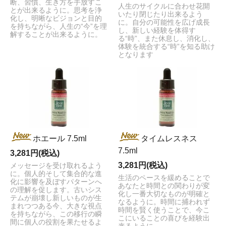
断、習慣、生き方を手放すこ
人生のサイクルに合わせ花開
とが出来るように。思考を浄
いたり閉じたり出来るよう
化し、明晰なビジョンと目的
に。自分の可能性を広げ成長
を持ちながら、人生の“今”を理
し、新しい経験を体得す
解することが出来るように。
る“時”、また休息し、消化し、
体験を統合する“時”を知る助け
となります
ホエール 7.5ml
タイムレスネス
7.5ml
3,281円(税込)
3,281円(税込)
メッセージを受け取れるよう
に。個人的そして集合的な進
生活のペースを緩めることで
化に影響を及ぼすパターンへ
あなたと時間との関わりが変
の理解を促します。古いシス
化し一番大切なものが明確と
テムが崩壊し新しいものが生
なるように。時間に捕われず
まれつつある今、大きな視点
時間を賢く使うことで、今こ
を持ちながら、この移行の瞬
こにいることの喜びを経験出
間に個人の役割を果たせるよ