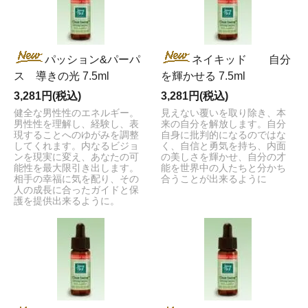
パッション&パーパ
ネイキッド 自分
ス 導きの光 7.5ml
を輝かせる 7.5ml
3,281円(税込)
3,281円(税込)
健全な男性性のエネルギー。
見えない覆いを取り除き、本
男性性を理解し、経験し、表
来の自分を解放します。自分
現することへのゆがみを調整
自身に批判的になるのではな
してくれます。内なるビジョ
く、自信と勇気を持ち、内面
ンを現実に変え、あなたの可
の美しさを輝かせ、自分の才
能性を最大限引き出します。
能を世界中の人たちと分かち
相手の幸福に気を配り、その
合うことが出来るように
人の成長に合ったガイドと保
護を提供出来るように。