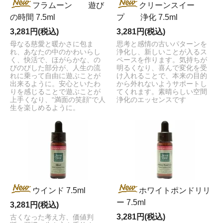
フラムーン 遊び
クリーンスイー
の時間 7.5ml
プ 浄化 7.5ml
3,281円(税込)
3,281円(税込)
母なる慈愛と暖かさに包ま
思考と感情の古いパターンを
れ、あなたの中のかわいらし
浄化し、新しいことが入るス
く、快活で、ほがらかな、の
ペースを作ります。気持ちが
びのびした部分が、人生の流
明るくなり、喜んで変化を受
れに乗って自由に遊ぶことが
け入れることで、本来の目的
出来るように。安心といたわ
から外れないようサポートし
りを感じることで遊ぶことが
てくれます。素晴らしい空間
上手くなり、“満面の笑顔”で人
浄化のエッセンスです
生を楽しめるように。
ウインド 7.5ml
ホワイトポンドリリ
ー 7.5ml
3,281円(税込)
3,281円(税込)
古くなった考え方、価値判