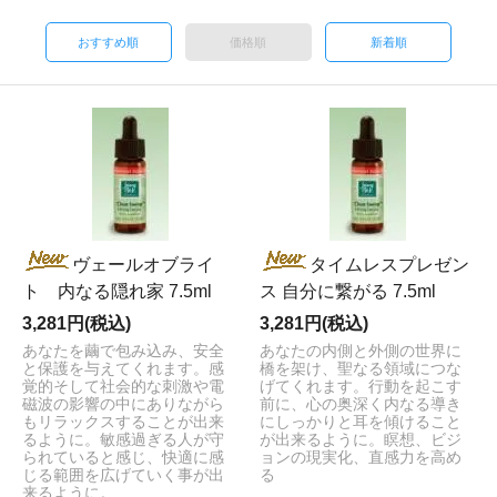
おすすめ順
価格順
新着順
ヴェールオブライ
タイムレスプレゼン
ト 内なる隠れ家 7.5ml
ス 自分に繋がる 7.5ml
3,281円(税込)
3,281円(税込)
あなたを繭で包み込み、安全
あなたの内側と外側の世界に
と保護を与えてくれます。感
橋を架け、聖なる領域につな
覚的そして社会的な刺激や電
げてくれます。行動を起こす
磁波の影響の中にありながら
前に、心の奥深く内なる導き
もリラックスすることが出来
にしっかりと耳を傾けること
るように。敏感過ぎる人が守
が出来るように。瞑想、ビジ
られていると感じ、快適に感
ョンの現実化、直感力を高め
じる範囲を広げていく事が出
る
来るように。