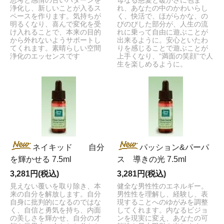
思考と感情の古いパターンを
母なる慈愛と暖かさに包ま
浄化し、新しいことが入るス
れ、あなたの中のかわいらし
ペースを作ります。気持ちが
く、快活で、ほがらかな、の
明るくなり、喜んで変化を受
びのびした部分が、人生の流
け入れることで、本来の目的
れに乗って自由に遊ぶことが
から外れないようサポートし
出来るように。安心といたわ
てくれます。素晴らしい空間
りを感じることで遊ぶことが
浄化のエッセンスです
上手くなり、“満面の笑顔”で人
生を楽しめるように。
ネイキッド 自分
パッション&パーパ
を輝かせる 7.5ml
ス 導きの光 7.5ml
3,281円(税込)
3,281円(税込)
見えない覆いを取り除き、本
健全な男性性のエネルギー。
来の自分を解放します。自分
男性性を理解し、経験し、表
自身に批判的になるのではな
現することへのゆがみを調整
く、自信と勇気を持ち、内面
してくれます。内なるビジョ
の美しさを輝かせ、自分の才
ンを現実に変え、あなたの可