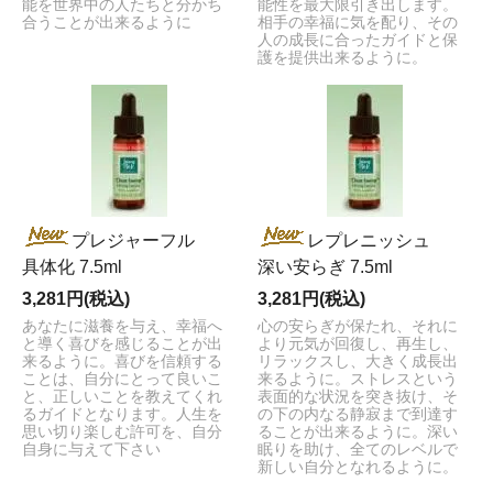
能を世界中の人たちと分かち
能性を最大限引き出します。
合うことが出来るように
相手の幸福に気を配り、その
人の成長に合ったガイドと保
護を提供出来るように。
プレジャーフル
レプレニッシュ
具体化 7.5ml
深い安らぎ 7.5ml
3,281円(税込)
3,281円(税込)
あなたに滋養を与え、幸福へ
心の安らぎが保たれ、それに
と導く喜びを感じることが出
より元気が回復し、再生し、
来るように。喜びを信頼する
リラックスし、大きく成長出
ことは、自分にとって良いこ
来るように。ストレスという
と、正しいことを教えてくれ
表面的な状況を突き抜け、そ
るガイドとなります。人生を
の下の内なる静寂まで到達す
思い切り楽しむ許可を、自分
ることが出来るように。深い
自身に与えて下さい
眠りを助け、全てのレベルで
新しい自分となれるように。