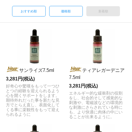
おすすめ順
価格順
新着順
サンライズ7.5ml
ティアレガーデニア
7.5ml
3,281円(税込)
3,281円(税込)
好奇心や驚嘆をもって一つひ
とつの経験を迎えられるよう
エネルギー的な緩衝剤の役割
心を開くサポートをします。
をし、社会的そして感覚的な
期待外れだった事を新たな見
刺激や、電磁波などの環境的
方でとらえ直し、表面化して
な刺激にさらされている時に
くる事に楽観性をもって迎え
も、より快適に肉体の中にい
られるように
ることが出来るように。