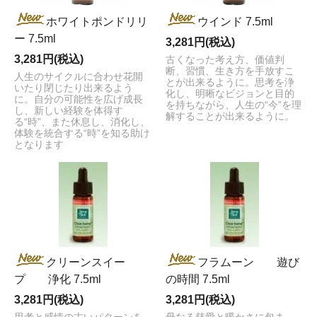
ホワイトポンドリリ
ウインド 7.5ml
ー 7.5ml
3,281円(税込)
3,281円(税込)
古くなった考え方、価値判
断、習慣、生き方を手放すこ
人生のサイクルに合わせ花開
とが出来るように。思考を浄
いたり閉じたり出来るよう
化し、明晰なビジョンと目的
に。自分の可能性を広げ成長
を持ちながら、人生の“今”を理
し、新しい経験を体得す
解することが出来るように。
る“時”、また休息し、消化し、
体験を統合する“時”を知る助け
となります
クリーンスイー
フラムーン 遊び
プ 浄化 7.5ml
の時間 7.5ml
3,281円(税込)
3,281円(税込)