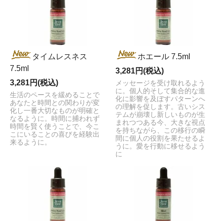
タイムレスネス
ホエール 7.5ml
7.5ml
3,281円(税込)
3,281円(税込)
メッセージを受け取れるよう
に。個人的そして集合的な進
生活のペースを緩めることで
化に影響を及ぼすパターンへ
あなたと時間との関わりが変
の理解を促します。古いシス
化し一番大切なものが明確と
テムが崩壊し新しいものが生
なるように。時間に捕われず
まれつつある今、大きな視点
時間を賢く使うことで、今こ
を持ちながら、この移行の瞬
こにいることの喜びを経験出
間に個人の役割を果たせるよ
来るように。
うに。愛を行動に移せるよう
に